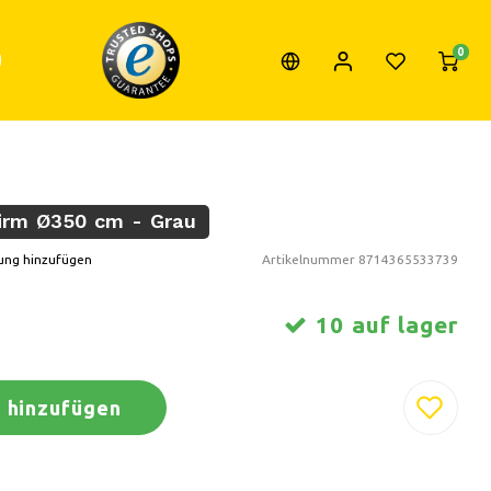
0
hirm Ø350 cm - Grau
ung hinzufügen
Artikelnummer
8714365533739
10 auf lager
 hinzufügen