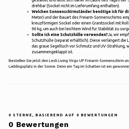
gestaltet und lässt sich daher im Laufe des Tages der
drehbar (Sockel nicht im Lieferumfang enthalten).
Welchen Sonnenschirmständer benötige ich für d
Meter) und der Bauart des Freiarm-Sonnenschirms em
kreuzförmigen Sockel oder einen Granitsockel mit Ro
90 kg, um auch bei leichtem Wind für Stabilität zu sorg
Sollte ich eine Schutzhülle verwenden?
Ja, wir emp
Schutzhülle (separat erhältlich). Diese verlängert di
das graue Segeltuch vor Schmutz und UV-Strahlung,
zusammengeklappt ist.
Bestellen Sie jetzt den Lesli Living Virgo UP Freiarm-Sonnenschirm u
Lieblingsplatz in der Sonne. Denn ein Tag im Schatten ist ein gewonn
0
STERNE, BASIEREND AUF
0
BEWERTUNGEN
0
Bewertungen