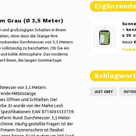
Ergänzend
rm Grau (Ø 3,5 Meter)
Sonne
len und großzügigen Schatten in Ihrem
– kon
x 25 
ten, ohne dass die Stange Ihre
ndruckenden Durchmesser von 3,5 Metern
€
€33,50
 vollständig zu beschatten. Ob Sie ein
Produk
me und kühle Atmosphäre. Das moderne
tiert Ihnen, die langen Sommertage
Schlagwor
chmesser von 3,5 Metern.
JUST GREY
OUTD
rende Mittelstange.
hes Öffnen und Schließen. Der
be. Er wurde von der Marke Lesli
t. Spezifikationen: EAN: 8714365533739:
irmform: Rund: Durchmesser: 3,5 Meter:
hirme. Häufig gestellte Fragen: Ist der
Freiarm-Sonnenschirm ist flexibel