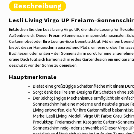
Beschreibung
Lesli Living Virgo UP Freiarm-Sonnenschi
Entdecken Sie den Lesli Living Virgo UP, die ideale Lösung für flexib
Außenbereich. Dieser Freiarm-Sonnenschirm spendet maximalen Schat
Gartenmöbel oder Ihre Lounge-Ecke beeinträchtigt. Mit einem beei
bietet dieser Hängeschirm ausreichend Platz, um eine große Terrasse
Buch lesen oder grillen – der Sonnenschirm sorgt für eine angeneh
graue Dach fügt sich harmonisch in jedes Gartendesign ein und garan
geschützt vor der Sonne zu genießen.
Hauptmerkmale
Bietet eine großzügige Schattenfläche mit einem Dur
Sorgt dank des Freiarm-Designs für Schatten ohne stö
Der leichtgängige Mechanismus ermöglicht ein einfac
Sonnenschirm hat eine moderne und neutrale graue Far
Living entworfen, die für ihre Gartenmöbel bekannt is
Marke: Lesli Living: Modell: Virgo UP: Farbe: Grau: Sch
Produkttyp: Freiarmschirm: Kategorie: Garten>Sonnensc
Sonnenschirm neig- oder schwenkbar?Dieser Virgo UP 