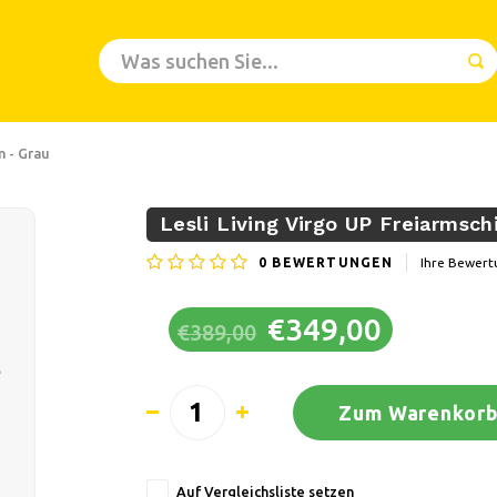
m - Grau
Lesli Living Virgo UP Freiarmsc
0
BEWERTUNGEN
Ihre Bewert
€349,00
€389,00
Zum Warenkorb
Auf Vergleichsliste setzen