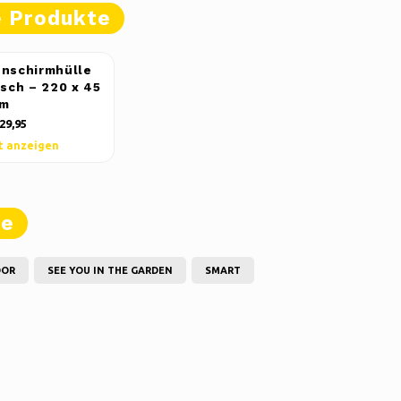
e Produkte
nschirmhülle
isch – 220 x 45
cm
29,95
t anzeigen
te
OOR
SEE YOU IN THE GARDEN
SMART