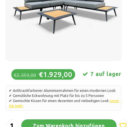
Schlittschuhlaufen
Kissen & Bettwäsche
Polski
Sport
Lampen & Beleuchtung
Sonstiges
Körbe, Töpfe & Vasen
Möbel
€1.929,00
7 auf lager
€2.359,00
✔ Anthrazitfarbener Aluminiumrahmen für einen modernen Look
✔ Gemütliche Eckwohnung mit Platz für bis zu 5 Personen
✔ Gemischte Kissen für einen dezenten und vielseitigen Look
Lesen
Sie mehr
Zum Warenkorb hinzufügen