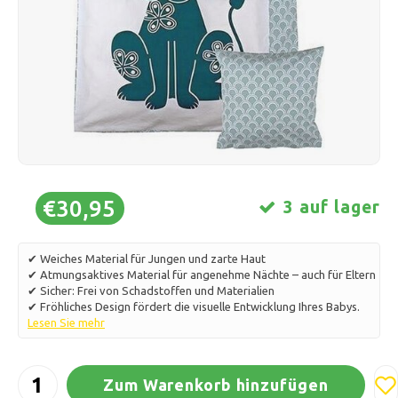
Schlittschuhlaufen
Kissen & Bettwäsche
Polski
Sport
Lampen & Beleuchtung
Sonstiges
Körbe, Töpfe & Vasen
Möbel
€30,95
3 auf lager
✔ Weiches Material für Jungen und zarte Haut
✔ Atmungsaktives Material für angenehme Nächte – auch für Eltern
✔ Sicher: Frei von Schadstoffen und Materialien
✔ Fröhliches Design fördert die visuelle Entwicklung Ihres Babys.
Lesen Sie mehr
Zum Warenkorb hinzufügen