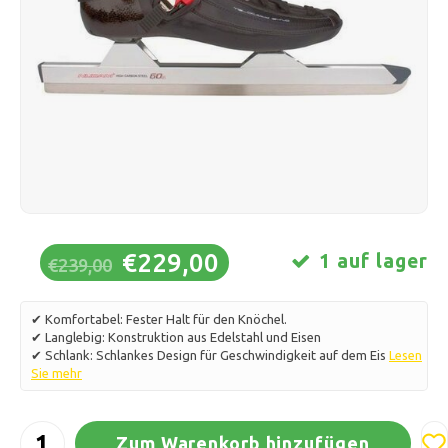
Schlittschuhlaufen
Kissen & Bettwäsche
Polski
Sport
Lampen & Beleuchtung
Sonstiges
Körbe, Töpfe & Vasen
Möbel
€229,00
1 auf lager
€239,00
✔ Komfortabel: Fester Halt für den Knöchel.
✔ Langlebig: Konstruktion aus Edelstahl und Eisen
✔ Schlank: Schlankes Design für Geschwindigkeit auf dem Eis
Lesen
Sie mehr
Zum Warenkorb hinzufügen