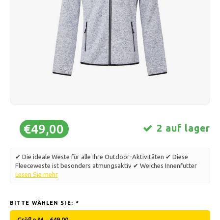
Schlittschuhlaufen
Kissen & Bettwäsche
Polski
Sport
Lampen & Beleuchtung
Sonstiges
Körbe, Töpfe & Vasen
Möbel
€49,00
2 auf lager
✔ Die ideale Weste für alle Ihre Outdoor-Aktivitäten ✔ Diese
Fleeceweste ist besonders atmungsaktiv ✔ Weiches Innenfutter
Lesen Sie mehr
BITTE WÄHLEN SIE:
*
Größe M - €49,00