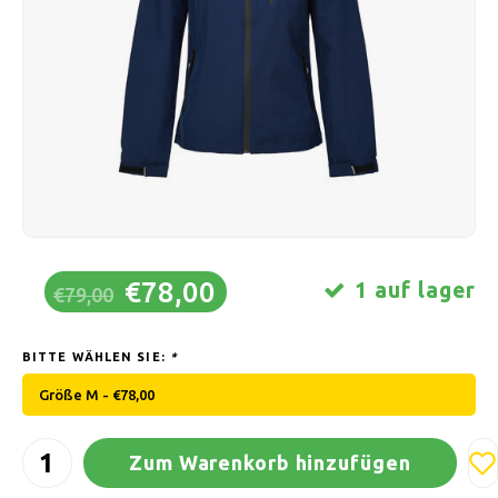
Schlittschuhlaufen
Kissen & Bettwäsche
Polski
Sport
Lampen & Beleuchtung
Sonstiges
Körbe, Töpfe & Vasen
Möbel
€78,00
1 auf lager
€79,00
BITTE WÄHLEN SIE:
*
Größe M - €78,00
Zum Warenkorb hinzufügen