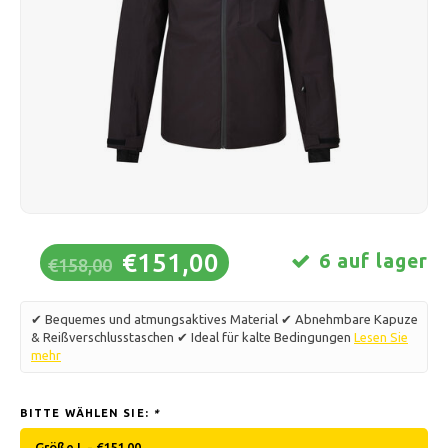
Schlittschuhlaufen
Kissen & Bettwäsche
Polski
Sport
Lampen & Beleuchtung
Sonstiges
Körbe, Töpfe & Vasen
Möbel
€151,00
6 auf lager
€158,00
✔ Bequemes und atmungsaktives Material ✔ Abnehmbare Kapuze
& Reißverschlusstaschen ✔ Ideal für kalte Bedingungen
Lesen Sie
mehr
BITTE WÄHLEN SIE:
*
Größe L - €151,00