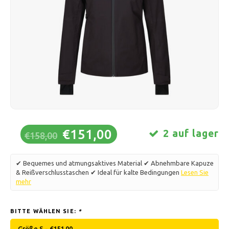
Schlittschuhlaufen
Kissen & Bettwäsche
Polski
Sport
Lampen & Beleuchtung
Sonstiges
Körbe, Töpfe & Vasen
Möbel
€151,00
2 auf lager
€158,00
✔ Bequemes und atmungsaktives Material ✔ Abnehmbare Kapuze
& Reißverschlusstaschen ✔ Ideal für kalte Bedingungen
Lesen Sie
mehr
BITTE WÄHLEN SIE:
*
Größe S - €151,00