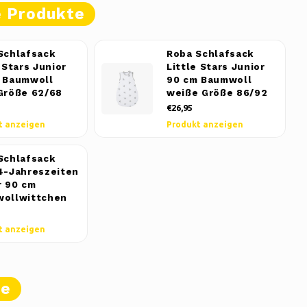
e Produkte
Schlafsack
Roba Schlafsack
 Stars Junior
Little Stars Junior
 Baumwoll
90 cm Baumwoll
Größe 62/68
weiße Größe 86/92
€26,95
t anzeigen
Produkt anzeigen
Schlafsack
4-Jahreszeiten
r 90 cm
ollwittchen
t anzeigen
te