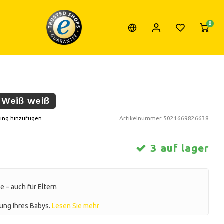
0
 Weiß weiß
ung hinzufügen
Artikelnummer
5021669826638
3 auf lager
 – auch für Eltern
lung Ihres Babys.
Lesen Sie mehr