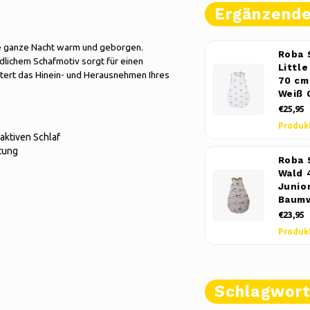
Ergänzend
ie ganze Nacht warm und geborgen.
Roba 
lichem Schafmotiv sorgt für einen
Little
chtert das Hinein- und Herausnehmen Ihres
70 cm
Weiß 
€25,95
Produk
aktiven Schlaf
ltung
Roba 
Wald 
Junio
Baumw
€23,95
Produk
Schlagwor