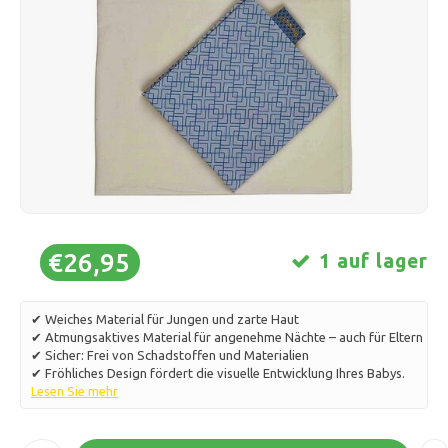
Schlittschuhlaufen
Kissen & Bettwäsche
Polski
Sport
Lampen & Beleuchtung
Sonstiges
Körbe, Töpfe & Vasen
Möbel
€26,95
1 auf lager
✔ Weiches Material für Jungen und zarte Haut
✔ Atmungsaktives Material für angenehme Nächte – auch für Eltern
✔ Sicher: Frei von Schadstoffen und Materialien
✔ Fröhliches Design fördert die visuelle Entwicklung Ihres Babys.
Lesen Sie mehr