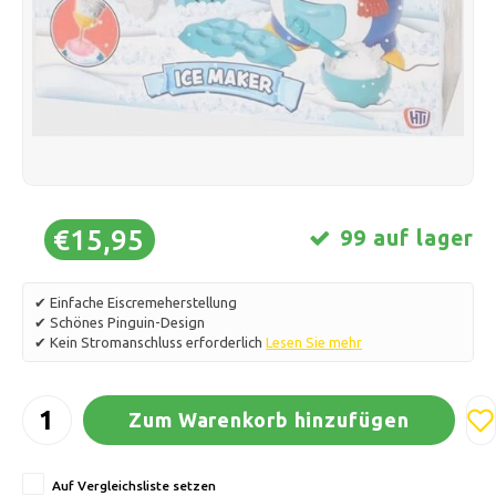
Schlittschuhlaufen
Kissen & Bettwäsche
Polski
Sport
Lampen & Beleuchtung
Sonstiges
Körbe, Töpfe & Vasen
Möbel
€15,95
99 auf lager
✔ Einfache Eiscremeherstellung
✔ Schönes Pinguin-Design
✔ Kein Stromanschluss erforderlich
Lesen Sie mehr
Zum Warenkorb hinzufügen
Auf Vergleichsliste setzen