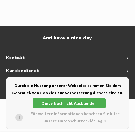
And have a nice day
Kontakt
Kundendienst
Mein Konto
Durch die Nutzung unserer Webseite stimmen Sie dem
Gebrauch von Cookies zur Verbesserung dieser Seite zu.
Diese Nachricht Ausblenden
Für weitere Informationen beachten Sie bitte
unsere Datenschutzerklärung. »
© Copyright 2026 Yellow Webshop - Theme by
Shopmonkey