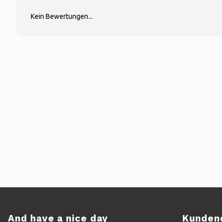
Kein Bewertungen...
And have a nice day
Kunden