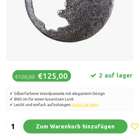
Schlittschuhlaufen
Kissen & Bettwäsche
Polski
Sport
Lampen & Beleuchtung
Sonstiges
Körbe, Töpfe & Vasen
Möbel
€125,00
2 auf lager
€126,00
✔ Silberfarbene Wandpaneele mit elegantem Design
✔ Ø60 cm für einen luxuriösen Look
✔ Leicht und einfach aufzuhängen
Lesen Sie mehr
Zum Warenkorb hinzufügen