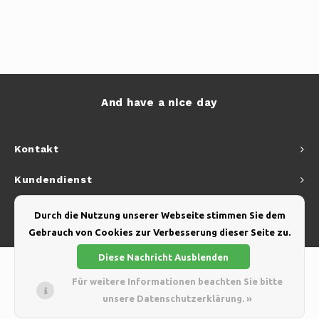
And have a nice day
Kontakt
Kundendienst
Mein Konto
Durch die Nutzung unserer Webseite stimmen Sie dem
Gebrauch von Cookies zur Verbesserung dieser Seite zu.
Diese Nachricht Ausblenden
Für weitere Informationen beachten Sie bitte
unsere Datenschutzerklärung. »
© Copyright 2026 Yellow Webshop - Theme by
Shopmonkey