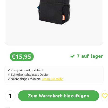
Schlittschuhlaufen
Kissen & Bettwäsche
Polski
Sport
Lampen & Beleuchtung
Sonstiges
Körbe, Töpfe & Vasen
Möbel
€15,95
7 auf lager
✔ Kompakt und praktisch
✔ Stilvolles schwarzes Design
✔ Nachhaltiges Material
Lesen Sie mehr
Zum Warenkorb hinzufügen