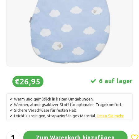
Schlittschuhlaufen
Kissen & Bettwäsche
Polski
Sport
Lampen & Beleuchtung
Sonstiges
Körbe, Töpfe & Vasen
Möbel
€26,95
6 auf lager
✔ Warm und gemütlich in kalten Umgebungen.
✔ Weicher, atmungsaktiver Stoff für optimalen Tragekomfort.
✔ Sichere Verschlüsse für festen Halt.
✔ Leicht zu reinigen, strapazierfähiges Material.
Lesen Sie mehr
Zum Warenkorb hinzufügen