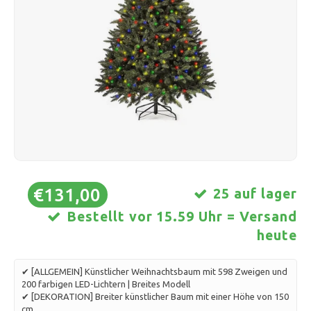
Schlittschuhlaufen
Kissen & Bettwäsche
Polski
Sport
Lampen & Beleuchtung
Sonstiges
Körbe, Töpfe & Vasen
Möbel
€131,00
25 auf lager
Bestellt vor 15.59 Uhr = Versand
heute
✔ [ALLGEMEIN] Künstlicher Weihnachtsbaum mit 598 Zweigen und
200 farbigen LED-Lichtern | Breites Modell
✔ [DEKORATION] Breiter künstlicher Baum mit einer Höhe von 150
cm