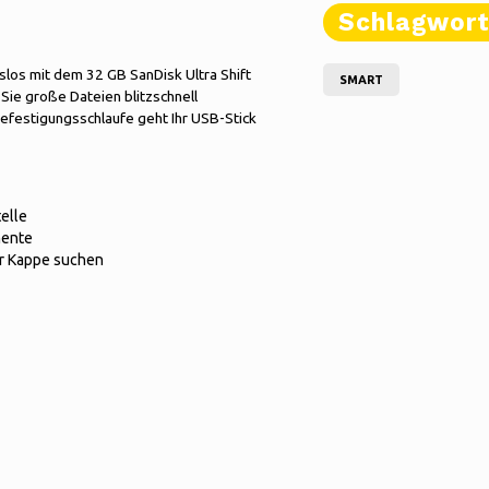
Schlagwor
gslos mit dem 32 GB SanDisk Ultra Shift
SMART
ie große Dateien blitzschnell
efestigungsschlaufe geht Ihr USB-Stick
elle
mente
er Kappe suchen