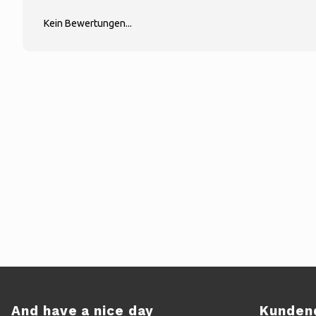
Kein Bewertungen...
And have a nice day
Kunden