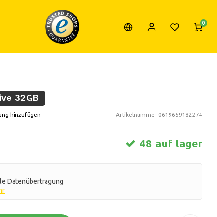
0
rive 32GB
ung hinzufügen
Artikelnummer
0619659182274
48 auf lager
lle Datenübertragung
hr