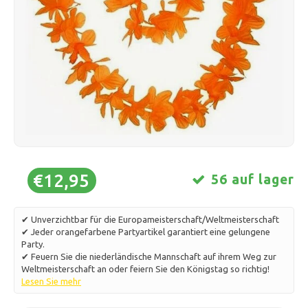
Schlittschuhlaufen
Kissen & Bettwäsche
Polski
Sport
Lampen & Beleuchtung
Sonstiges
Körbe, Töpfe & Vasen
Möbel
€12,95
56 auf lager
✔ Unverzichtbar für die Europameisterschaft/Weltmeisterschaft
✔ Jeder orangefarbene Partyartikel garantiert eine gelungene
Party.
✔ Feuern Sie die niederländische Mannschaft auf ihrem Weg zur
Weltmeisterschaft an oder feiern Sie den Königstag so richtig!
Lesen Sie mehr