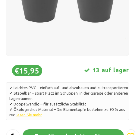
Schlittschuhlaufen
Kissen & Bettwäsche
Polski
Sport
Lampen & Beleuchtung
Sonstiges
Körbe, Töpfe & Vasen
Möbel
€15,95
13 auf lager
✔ Leichtes PVC – einfach auf- und abzubauen und zu transportieren
✔ Stapelbar – spart Platz im Schuppen, in der Garage oder anderen
Lagerräumen.
✔ Doppelwandig – für zusätzliche Stabilität
✔ Ökologisches Material – Die Blumentöpfe bestehen zu 90 % aus
rec
Lesen Sie mehr