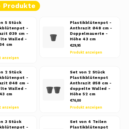
e Produkte
on 5 Stück
Plastikblütenpot -
ikblütenpot -
Anthrazit Ø48 cm -
azit Ø39 cm -
Doppelmauerte -
lte Walled -
Höhe 43 cm
34 cm
€29,95
Produkt anzeigen
t anzeigen
on 2 Stück
Set von 2 Stück
ikblütenpot -
Plastikblütenpot
azit Ø48 cm -
Anthrazit Ø58 cm -
lte Walled -
doppelte Walled -
43 cm
Höhe 52 cm
€76,00
t anzeigen
Produkt anzeigen
on 3 Stück
Set von 4 Teilen
ikblütenpot -
Plastikblütenpot