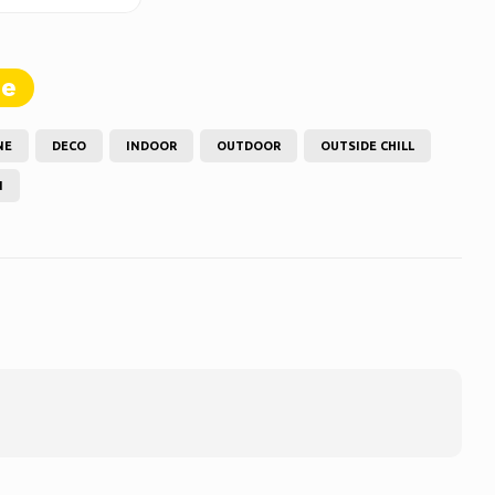
te
NE
DECO
INDOOR
OUTDOOR
OUTSIDE CHILL
N