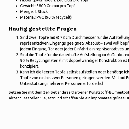
Fassungsvermögen: 200 Liter pro Topf
Gewicht: 3800 Gramm pro Topf
Menge: 2 Stück
Material: PVC (90 % recycelt)
Häufig gestellte Fragen
Sind zwei Töpfe mit Ø 78 cm Durchmesser für die Aufstellun
repräsentativen Eingangs geeignet? Absolut – zwei voll bep
jedem Eingang, Tor oder jeder Einfahrt ein repräsentatives u
Sind die Töpfe für die dauerhafte Aufstellung im Außenberei
90 % Recyclingmaterial mit doppelwandiger Konstruktion ist f
konzipiert.
Kann ich die leeren Töpfe selbst aufstellen oder benötige ic
Töpfe von ein bis zwei Personen getragen werden. Voll mit Erd
Unterstützung mehrerer Personen erforderlich.
Setzen Sie mit dem 2er-Set anthrazitfarbener Kunststoff-Blumentöpf
Akzent. Bestellen Sie jetzt und schaffen Sie ein imposantes grünes Du