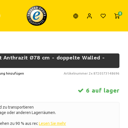
0
t Anthrazit Ø78 cm - doppelte Walled -
ung hinzufügen
Artikelnummer
2x 8720573148696
6 auf lager
d zu transportieren
arage oder anderen Lagerräumen.
tehen zu 90 % aus rec
Lesen Sie mehr