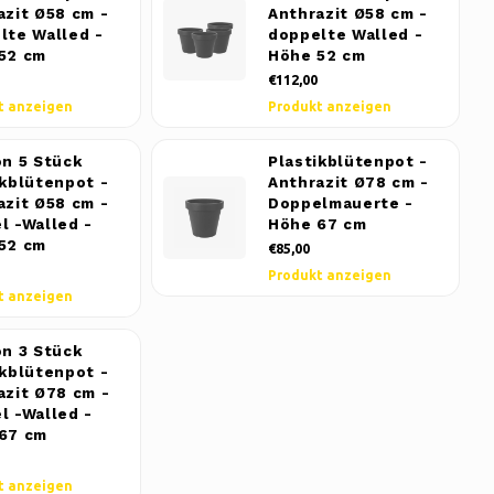
azit Ø58 cm -
Anthrazit Ø58 cm -
lte Walled -
doppelte Walled -
52 cm
Höhe 52 cm
€112,00
t anzeigen
Produkt anzeigen
on 5 Stück
Plastikblütenpot -
ikblütenpot -
Anthrazit Ø78 cm -
azit Ø58 cm -
Doppelmauerte -
l -Walled -
Höhe 67 cm
52 cm
€85,00
Produkt anzeigen
t anzeigen
on 3 Stück
ikblütenpot -
azit Ø78 cm -
l -Walled -
67 cm
t anzeigen