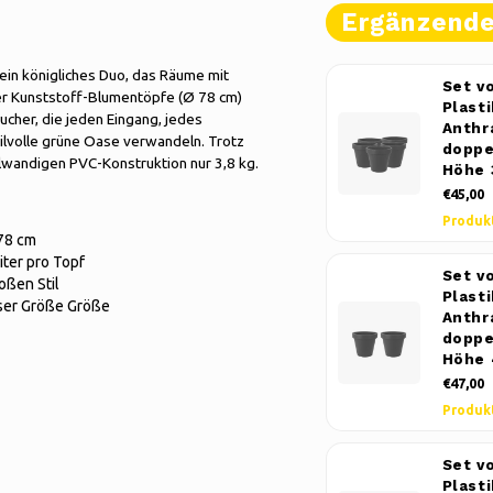
Ergänzend
in königliches Duo, das Räume mit
Set v
ner Kunststoff-Blumentöpfe (Ø 78 cm)
Plast
cher, die jeden Eingang, jedes
Anthr
ilvolle grüne Oase verwandeln. Trotz
doppe
wandigen PVC-Konstruktion nur 3,8 kg.
Höhe 
€45,00
Produk
78 cm
ter pro Topf
Set v
ßen Stil
Plast
eser Größe Größe
Anthr
doppe
Höhe 
€47,00
Produk
Set v
Plast