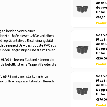
Anthr
doppe
Höhe 
€94,00
Produk
g an beiden Seiten eines
Set v
flanzte Töpfe dieser Größe verleihen
Plast
nd repräsentatives Erscheinungsbild.
Anthr
ch geeignet? Ja – das robuste PVC aus
Doppe
ür den langfristigen Einsatz im Freien
Höhe 
€130,00
h Hilfe? Im leeren Zustand können die
e befüllt, ist eine Tragehilfe oder die
Produk
Set v
e (Ø 78 cm) einen starken grünen
Plast
o für Ihren repräsentativsten Bereich.
Anthr
Doppe
Höhe 
€176,00
Produk