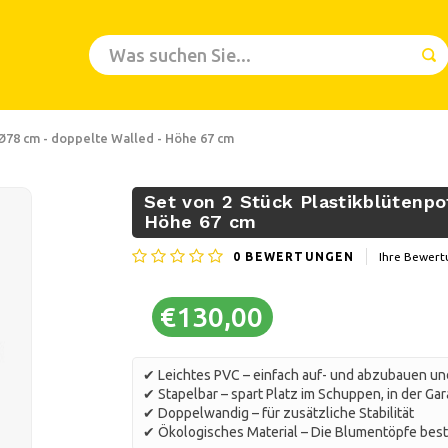
 Ø78 cm - doppelte Walled - Höhe 67 cm
Set von 2 Stück Plastikblütenpo
Höhe 67 cm
0
BEWERTUNGEN
Ihre Bewert
€130,00
✔ Leichtes PVC – einfach auf- und abzubauen un
✔ Stapelbar – spart Platz im Schuppen, in der G
✔ Doppelwandig – für zusätzliche Stabilität
✔ Ökologisches Material – Die Blumentöpfe bes