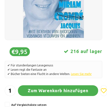
Schlittschuhlaufen
Kissen & Bettwäsche
Polski
Sport
Lampen & Beleuchtung
Sonstiges
Körbe, Töpfe & Vasen
Möbel
€9,95
216 auf lager
✔ Für stundenlangen Lesegenuss
✔ Lesen regt die Fantasie an
✔ Bücher bieten eine Flucht in andere Welten.
Lesen Sie mehr
Zum Warenkorb hinzufügen
Auf Vergleichsliste setzen