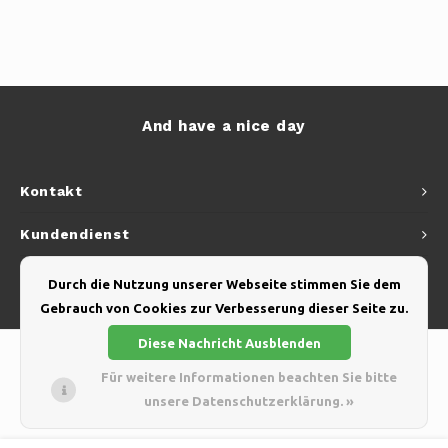
And have a nice day
Kontakt
Kundendienst
Mein Konto
Durch die Nutzung unserer Webseite stimmen Sie dem
Gebrauch von Cookies zur Verbesserung dieser Seite zu.
Diese Nachricht Ausblenden
Für weitere Informationen beachten Sie bitte
unsere Datenschutzerklärung. »
© Copyright 2026 Yellow Webshop - Theme by
Shopmonkey