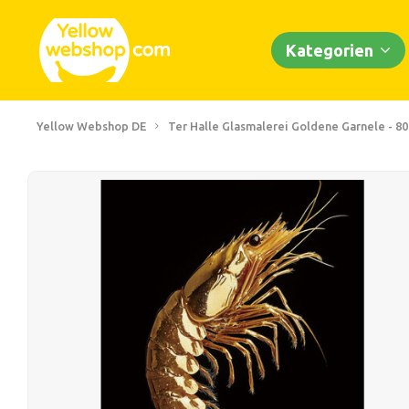
Kategorien
Yellow Webshop DE
Ter Halle Glasmalerei Goldene Garnele - 80