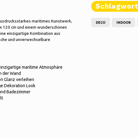
Schlagwor
d ausdrucksstarkes maritimes Kunstwerk,
DECO
INDOOR
0 x 120 cm und einem wunderschönen
eine einzigartige Kombination aus
ische und unverwechselbare
einzigartige maritime Atmosphäre
an der Wand
n Glanz verleihen
ge Dekoration Look
 und Badezimmer
lt