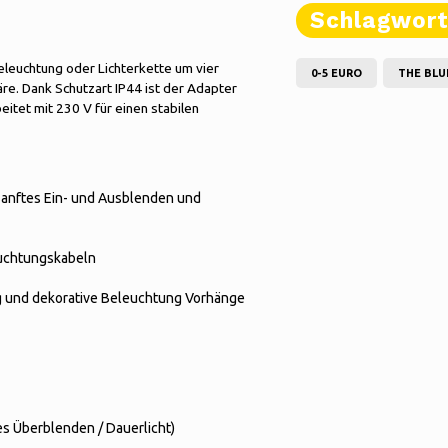
Schlagwor
eleuchtung oder Lichterkette um vier
0-5 EURO
THE BLU
e. Dank Schutzart IP44 ist der Adapter
itet mit 230 V für einen stabilen
 sanftes Ein- und Ausblenden und
euchtungskabeln
g und dekorative Beleuchtung Vorhänge
es Überblenden / Dauerlicht)