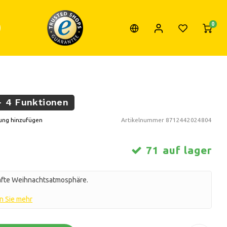
0
- 4 Funktionen
ung hinzufügen
Artikelnummer
8712442024804
71 auf lager
hafte Weihnachtsatmosphäre.
n Sie mehr