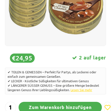
Schlittschuhlaufen
Kissen & Bettwäsche
Polski
Sport
Lampen & Beleuchtung
Sonstiges
Körbe, Töpfe & Vasen
Möbel
€24,95
2 auf lager
✔ TEILEN & GENIESSEN – Perfekt für Partys, als Leckerei oder
einfach zum gemeinsamen Genießen.
✔ LECKER - Köstliche Süßigkeiten für ultimativen Genuss
✔ LÄNGERER SÜSSER GENUSS – Eine größere Menge bedeutet
längeren Genuss Ihrer Lieblingssüßigkeiten.
Lesen Sie mehr
Zum Warenkorb hinzufügen