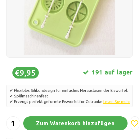
Schlittschuhlaufen
Kissen & Bettwäsche
Polski
Sport
Lampen & Beleuchtung
Sonstiges
Körbe, Töpfe & Vasen
Möbel
€9,95
191 auf lager
✔ Flexibles Silikondesign für einfaches Herauslösen der Eiswürfel.
✔ Spülmaschinenfest
✔ Erzeugt perfekt geformte Eiswürfel für Getränke
Lesen Sie mehr
Zum Warenkorb hinzufügen