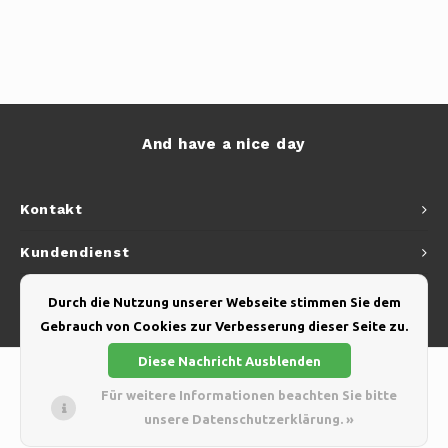
And have a nice day
Kontakt
Kundendienst
Mein Konto
Durch die Nutzung unserer Webseite stimmen Sie dem
Gebrauch von Cookies zur Verbesserung dieser Seite zu.
Diese Nachricht Ausblenden
Für weitere Informationen beachten Sie bitte
unsere Datenschutzerklärung. »
© Copyright 2026 Yellow Webshop - Theme by
Shopmonkey