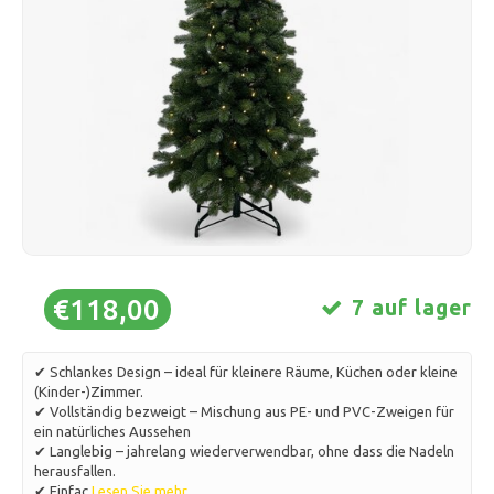
Schlittschuhlaufen
Kissen & Bettwäsche
Polski
Sport
Lampen & Beleuchtung
Sonstiges
Körbe, Töpfe & Vasen
Möbel
€118,00
7 auf lager
✔ Schlankes Design – ideal für kleinere Räume, Küchen oder kleine
(Kinder-)Zimmer.
✔ Vollständig bezweigt – Mischung aus PE- und PVC-Zweigen für
ein natürliches Aussehen
✔ Langlebig – jahrelang wiederverwendbar, ohne dass die Nadeln
herausfallen.
✔ Einfac
Lesen Sie mehr