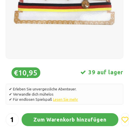
Schlittschuhlaufen
Kissen & Bettwäsche
Polski
Sport
Lampen & Beleuchtung
Sonstiges
Körbe, Töpfe & Vasen
Möbel
€10,95
39 auf lager
✔ Erleben Sie unvergessliche Abenteuer.
✔ Verwandle dich mühelos
✔ Für endlosen Spielspaß
Lesen Sie mehr
Zum Warenkorb hinzufügen