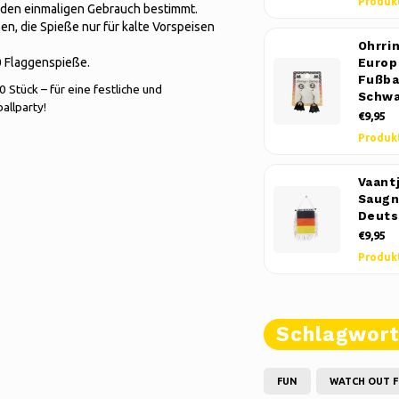
Produk
r den einmaligen Gebrauch bestimmt.
n, die Spieße nur für kalte Vorspeisen
Ohrri
0 Flaggenspieße.
Europ
Fußba
Stück – für eine festliche und
Schwa
allparty!
€9,95
Produk
Vaant
Saugn
Deuts
€9,95
Produk
Schlagwor
FUN
WATCH OUT F