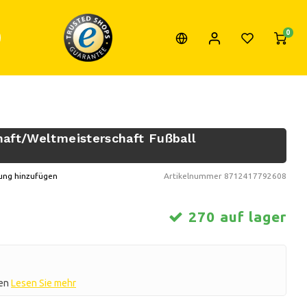
0
aft/Weltmeisterschaft Fußball
ung hinzufügen
Artikelnummer
8712417792608
270 auf lager
ien
Lesen Sie mehr