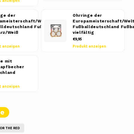
t anzeigen
nge der
Ohrringe der
ameisterschaft/Weltmeisterschaft
Europameisterschaft/Wel
lldeutschland Fußball -
Fußballdeutschland Fußba
rz/Weiß
vielfältig
€9,95
t anzeigen
Produkt anzeigen
je mit
apfbecher
chland
t anzeigen
te
OR THE RED