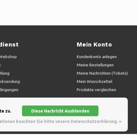
dienst
Mein Konto
 Webshop
Kundenkonto anlegen
t
Meine Bestellungen
hlung
Meine Nachrichten (Tickets)
ücksendung
Mein Wunschzettel
dingungen
Produkte vergleichen
y
te zu.
Diese Nachricht Ausblenden
i Yellow Webshop
ationen beachten Sie bitte unsere Datenschutzerklärung. »