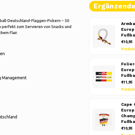
Ergänzend
ßball-Deutschland-Flaggen-Pickern – 50
Armba
h perfekt zum Servieren von Snacks und
Europ
hem Flair.
Fußba
€10,95
Produk
gen
Folie
Europ
Fußba
ng Management
€11,95
Produk
Cape 
Europ
Cham
utschland
Fußba
€10,95