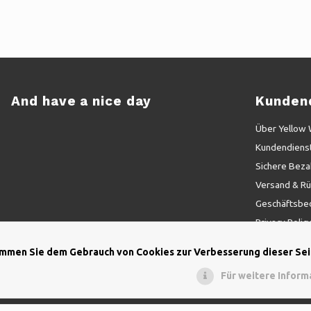
And have a nice day
Kunden
Über Yellow
Kundendiens
Sichere Beza
Versand & R
Geschäftsbe
Privacy Polic
Sitemap
immen Sie dem Gebrauch von Cookies zur Verbesserung dieser Sei
Arbeiten be
Für weitere Inform