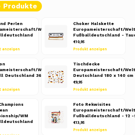
e Produkte
nd Perlen
Choker Halskette
ameisterschaft/Weltmeisterschaft
Europameisterschaft/Wel
lldeutschland
Fußballdeutschland - Tau
€10,95
t anzeigen
Produkt anzeigen
ron
Tischdecke
ameisterschaft/Weltmeisterschaft
Europameisterschaft/Wel
ll Deutschland 36 cm
Deutschland 180 x 140 cm
€9,95
t anzeigen
Produkt anzeigen
Champions
Foto Rekwisites
ean
Europameisterschaft/Wel
pionship/WM
Fußballdeutschland - 12 -
lldeutschland
€13,95
Produkt anzeigen