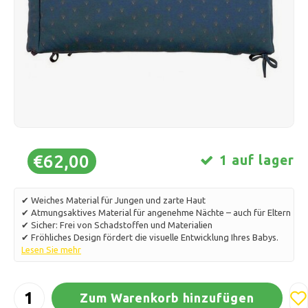
Schlittschuhlaufen
Kissen & Bettwäsche
Polski
Sport
Lampen & Beleuchtung
Sonstiges
Körbe, Töpfe & Vasen
Möbel
€62,00
1 auf lager
✔ Weiches Material für Jungen und zarte Haut
✔ Atmungsaktives Material für angenehme Nächte – auch für Eltern
✔ Sicher: Frei von Schadstoffen und Materialien
✔ Fröhliches Design fördert die visuelle Entwicklung Ihres Babys.
Lesen Sie mehr
Zum Warenkorb hinzufügen