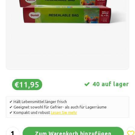
Schlittschuhlaufen
Kissen & Bettwäsche
Polski
Sport
Lampen & Beleuchtung
Sonstiges
Körbe, Töpfe & Vasen
Möbel
€11,95
40 auf lager
✔ Hält Lebensmittel länger frisch
✔ Geeignet sowohl für Gefrier- als auch für Lagerräume
✔ Kompakt und robust
Lesen Sie mehr
Zum Warenkorb hinzufügen