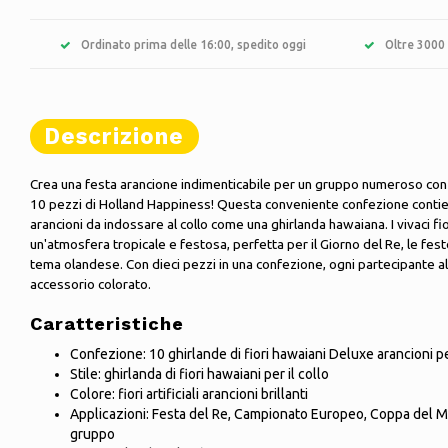
Ordinato prima delle 16:00, spedito oggi
Oltre 3000 
Descrizione
Crea una festa arancione indimenticabile per un gruppo numeroso con
10 pezzi di Holland Happiness! Questa conveniente confezione contiene
arancioni da indossare al collo come una ghirlanda hawaiana. I vivaci fior
un'atmosfera tropicale e festosa, perfetta per il Giorno del Re, le fest
tema olandese. Con dieci pezzi in una confezione, ogni partecipante al
accessorio colorato.
Caratteristiche
Confezione: 10 ghirlande di fiori hawaiani Deluxe arancioni p
Stile: ghirlanda di fiori hawaiani per il collo
Colore: fiori artificiali arancioni brillanti
Applicazioni: Festa del Re, Campionato Europeo, Coppa del Mo
gruppo