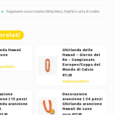
Pagamento sicuro tramite iDEAL/Wero, PayPal e carta di credito
rrelati
anda Hawaii
Ghirlanda delle
ione
Hawaii - Giorno del
Re - Campionato
Europeo/Coppa del
 prodotto
Mondo di Calcio
€11,95
Vedere prodotto
azione
Decorazione
one | 12 pezzi
arancione | 24 pezzi
anda arancione
Ghirlanda arancione
i.
Hawaii de Luxe
15,95
€22,95
€30,95