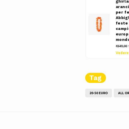
ghirl
aranci
per fe
Abbig
feste 
campi
europ
mond
€649,00
Vedere
Tag
20-50 EURO
ALL O