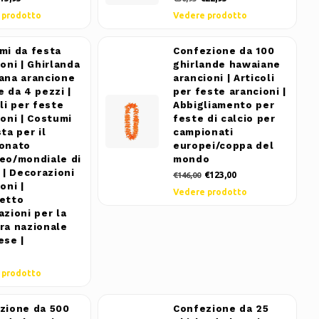
 prodotto
Vedere prodotto
mi da festa
Confezione da 100
oni | Ghirlanda
ghirlande hawaiane
ana arancione
arancioni | Articoli
 da 4 pezzi |
per feste arancioni |
li per feste
Abbigliamento per
ioni | Costumi
feste di calcio per
ta per il
campionati
onato
europei/coppa del
eo/mondiale di
mondo
 | Decorazioni
€123,00
€146,00
oni |
Vedere prodotto
etto
azioni per la
ra nazionale
ese |
 prodotto
zione da 500
Confezione da 25