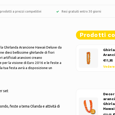
prodotti a prezzi competitivi
Resi gratuiti entro 30 giorni
Prodotti co
 la Ghirlanda Arancione Hawaii Deluxe da
Ghirl
 dieci bellissime ghirlande di fiori
Aranc
i artificiali arancioni creano
€11,95
e per la visione di Euro 2016 e le feste a
Vedere
la tua festa avrà a disposizione un
er set
Decor
aranci
Ghirl
ndo, feste a tema Olanda e attività di
Hawai
€
€21,95