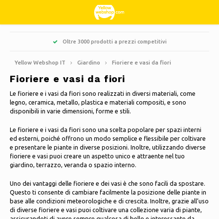
Hoofdmenu / hobby e tempo libero
Hoofdmenu / dolci e leccornie
Hoofdmenu / abbigliamento
Hoofdmenu / giardino
Hoofdmenu / pulizia
Hoofdmenu / natale
Hoofdmenu / casa
Hoofdmenu
Oltre 3000 prodotti a prezzi competitivi
Hobby e tempo libero
Dolci e leccornie
Abbigliamento
Giardino
Natale
Pulizia
Lingua
Casa
Yellow Webshop IT
Giardino
Fioriere e vasi da fiori
Fioriere e vasi da fiori
Cucina & Cucinare
Libri
Alberi di Natale artificiali
Giacche Nordberg Outdoor
Dolce, acido e liquirizia
Barbecue
Zerbini
Nederlands
Le fioriere e i vasi da fiori sono realizzati in diversi materiali, come
legno, ceramica, metallo, plastica e materiali compositi, e sono
Pulizia
Creativo
Ghirlande natalizie e festoni
Sport invernali Nordberg Outdoor
Decorazione e accessori per la casa
Deutsch
disponibili in varie dimensioni, forme e stili.
Fioriere e vasi da fiori
Conservazione
Animali
Luci di Natale
Biancheria intima
Candele profumate
English
Le fioriere e i vasi da fiori sono una scelta popolare per spazi interni
ed esterni, poiché offrono un modo semplice e flessibile per coltivare
Ombrelloni
e presentare le piante in diverse posizioni. Inoltre, utilizzando diverse
Biciclette
Decorazioni natalizie
Calzini
Quadri in vetro
Français
fioriere e vasi puoi creare un aspetto unico e attraente nel tuo
giardino, terrazzo, veranda o spazio interno.
Decorazioni da giardino
Campeggio
Termico
Candele
Español
Uno dei vantaggi delle fioriere e dei vasi è che sono facili da spostare.
Attrezzi da giardino
Questo ti consente di cambiare facilmente la posizione delle piante in
base alle condizioni meteorologiche e di crescita. Inoltre, grazie all’uso
Viaggiare
Orologi
Italiano
di diverse fioriere e vasi puoi coltivare una collezione varia di piante,
Mobili da giardino
assicurandoti di avere sempre qualcosa di bello e interessante da