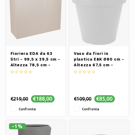
Fioriera EDA da 63
Vaso da fiori in
litri - 99,5 x 29,5 cm -
plastica E&K Ø80 cm -
Altezza 78,5 cm -
Altezza 67,5 cm -
Beige
Bianco crema
€188,00
€85,00
€219,00
€109,00
Confronta
Confronta
-1%