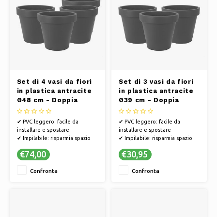
Set di 4 vasi da fiori
Set di 3 vasi da fiori
in plastica antracite
in plastica antracite
Ø48 cm - Doppia
Ø39 cm - Doppia
parete - Altezza 43
parete - Altezza 34
cm
cm
✔ PVC leggero: facile da
✔ PVC leggero: facile da
installare e spostare
installare e spostare
✔ Impilabile: risparmia spazio
✔ Impilabile: risparmia spazio
nel capanno, nel garage o in
nel capanno, nel garage o in
€74,00
€30,95
altri spazi di stoccaggio
altri spazi di stoccaggio
✔ Doppia parete - per una
✔ Doppia parete - per una
Confronta
Confronta
maggiore resistenza
maggiore resistenza
✔ Materiale ecologico - I vasi
✔ Materiale ecologico - I vasi
da fiori sono realizzati al 90% in
da fiori sono realizzati al 90% in
plastica r
plastica r