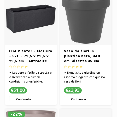
EDA Planter - Fioriera
Vaso da fiori in
- 57L - 79,5 x 29,5 x
plastica nera, Ø40
29,5 cm - Antracite
cm, altezza 35 cm
✔ Leggero e facile da spostare.
✔ Dona al tuo giardino un
✔ Resistente a diverse
aspetto elegante con questo
condizioni atmosferiche.
vaso da fiori
✔ Disponibili vari colori e stili.
✔ Ø40 cm Altezza 35 cm
€51,00
€23,95
✔ Facile da pulire e
✔ Colore Nero
manutenere.
Confronta
Confronta
-22%