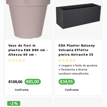
Vaso da fiori in
EDA Planter Balcony
plastica E&K Ø80 cm -
Volcania Effetto
Altezza 69 cm -
pietra Antracite 25
Tortora
litri - 59 x 19,5 x 22,8
cm
✔ Leggero e facile da spostare.
✔ Resistente a diverse
condizioni atmosferiche.
✔ Disponibili vari colori e stili.
€85,00
€34,95
€109,00
✔ Facile da pulire e
manutenere.
Confronta
Confronta
-2%