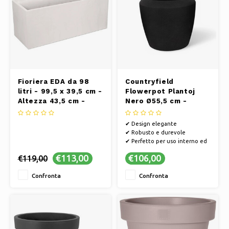
Fioriera EDA da 98
Countryfield
litri - 99,5 x 39,5 cm -
Flowerpot Plantoj
Altezza 43,5 cm -
Nero Ø55,5 cm -
Beige
Altezza 48,5 cm
✔ Design elegante
✔ Robusto e durevole
✔ Perfetto per uso interno ed
esterno
€113,00
€106,00
€119,00
Confronta
Confronta