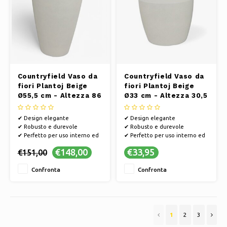
Countryfield Vaso da
Countryfield Vaso da
fiori Plantoj Beige
fiori Plantoj Beige
Ø55,5 cm - Altezza 86
Ø33 cm - Altezza 30,5
cm
cm
✔ Design elegante
✔ Design elegante
✔ Robusto e durevole
✔ Robusto e durevole
✔ Perfetto per uso interno ed
✔ Perfetto per uso interno ed
esterno
esterno
€148,00
€33,95
€151,00
Confronta
Confronta
1
2
3