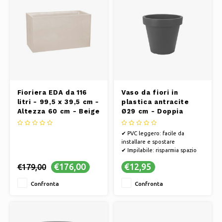
Fioriera EDA da 116
Vaso da fiori in
litri - 99,5 x 39,5 cm -
plastica antracite
Altezza 60 cm - Beige
Ø29 cm - Doppia
parete - Altezza 26
cm
✔ PVC leggero: facile da
installare e spostare
✔ Impilabile: risparmia spazio
nel capanno, nel garage o in
€176,00
€12,95
€179,00
altri spazi di stoccaggio
✔ Doppia parete - per una
Confronta
Confronta
maggiore resistenza
✔ Materiale ecologico - I vasi
da fiori sono realizzati al 90% in
plastica r