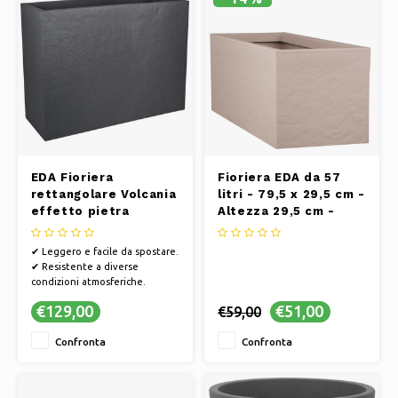
EDA Fioriera
Fioriera EDA da 57
rettangolare Volcania
litri - 79,5 x 29,5 cm -
effetto pietra
Altezza 29,5 cm -
Antracite 46 litri -
Beige
78,5 x 29,5 x 60 cm
✔ Leggero e facile da spostare.
✔ Resistente a diverse
condizioni atmosferiche.
✔ Disponibili vari colori e stili.
€129,00
€51,00
€59,00
✔ Facile da pulire e
manutenere.
Confronta
Confronta