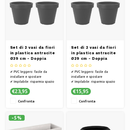
Set di 2 vasi da fiori
Set di 2 vasi da fiori
in plastica antracite
in plastica antracite
Ø39 cm - Doppia
Ø29 cm - Doppia
parete - Altezza 34
parete - Altezza 26
cm
cm
✔ PVC leggero: facile da
✔ PVC leggero: facile da
installare e spostare
installare e spostare
✔ Impilabile: risparmia spazio
✔ Impilabile: risparmia spazio
nel capanno, nel garage o in
nel capanno, nel garage o in
€23,95
€15,95
altri spazi di stoccaggio
altri spazi di stoccaggio
✔ Doppia parete - per una
✔ Doppia parete - per una
Confronta
Confronta
maggiore resistenza
maggiore resistenza
✔ Materiale ecologico - I vasi
✔ Materiale ecologico - I vasi
da fiori sono realizzati al 90% in
da fiori sono realizzati al 90% in
plastica r
plastica r
-5%