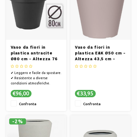
Vaso da fiori in
Vaso da fiori in
plastica antracite
plastica E&K Ø50 cm -
Ø80 cm - Altezza 76
Altezza 43,5 cm -
cm
Tortora
✔ Leggero e facile da spostare.
✔ Resistente a diverse
condizioni atmosferiche.
✔ Disponibili vari colori e stili.
€96,00
€33,95
✔ Facile da pulire e
manutenere.
Confronta
Confronta
-2%