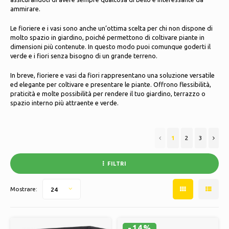
Pattini da ghiaccio
Cuscini e biancheria da letto
ammirare.
Polski
Le fioriere e i vasi sono anche un’ottima scelta per chi non dispone di
Sport
Lampade e illuminazione
molto spazio in giardino, poiché permettono di coltivare piante in
dimensioni più contenute. In questo modo puoi comunque goderti il
verde e i fiori senza bisogno di un grande terreno.
Altro
Cesti, vasi e fioriere
In breve, fioriere e vasi da fiori rappresentano una soluzione versatile
Mobili
ed elegante per coltivare e presentare le piante. Offrono flessibilità,
praticità e molte possibilità per rendere il tuo giardino, terrazzo o
spazio interno più attraente e verde.
1
2
3
FILTRI
Mostrare:
24
-14%