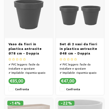
Vaso da fiori in
Set di 2 vasi da fiori
plastica antracite
in plastica antracite
Ø78 cm - Doppia
Ø48 cm - Doppia
parete - Altezza 67
parete - Altezza 43
cm
cm
✔ PVC leggero: facile da
✔ PVC leggero: facile da
installare e spostare
installare e spostare
✔ Impilabile: risparmia spazio
✔ Impilabile: risparmia spazio
nel capanno, nel garage o in
nel capanno, nel garage o in
€85,00
€47,00
altri spazi di stoccaggio
altri spazi di stoccaggio
✔ Doppia parete - per una
✔ Doppia parete - per una
Confronta
Confronta
maggiore resistenza
maggiore resistenza
✔ Materiale ecologico - I vasi
✔ Materiale ecologico - I vasi
da fiori sono realizzati al 90% in
da fiori sono realizzati al 90% in
plastica r
plastica r
-14%
-22%