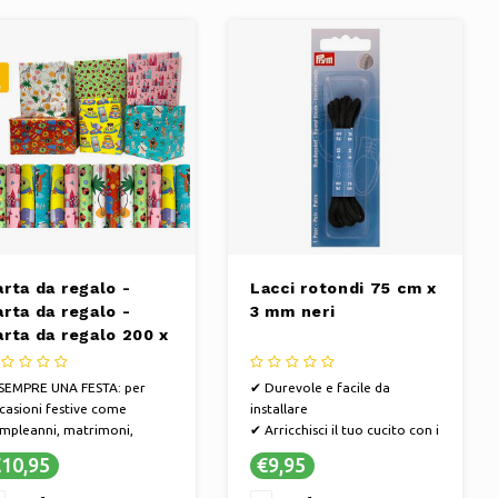
arta da regalo -
Lacci rotondi 75 cm x
arta da regalo -
3 mm neri
arta da regalo 200 x
0 cm "Bambini" - 3
toli
SEMPRE UNA FESTA: per
✔ Durevole e facile da
casioni festive come
installare
mpleanni, matrimoni,
✔ Arricchisci il tuo cucito con i
nterklaas, Natale o
nostri bottoni
10,95
€9,95
mplicemente perché
✔ Bottoni di merceria di alta
MA ANCHE PER: Anniversari,
qualità