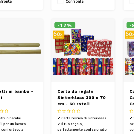
fronta
Confronta
Nascita, San Valentino, Festa
Na
del Papà e Festa della Mamma
de
✔ VITTORIA PERSONALE:
✔ 
regala un regalo
re
-12%
-
splendidamente
sp
tti in bambù -
Carta da regalo
C
i
Sinterklaas 300 x 70
C
cm - 60 rotoli
C
7
ro
tti in bambù
✔ Carta festiva di Sinterklaas
✔ 
ili per un lavoro
✔ Il tuo regalo,
oc
 confortevole
perfettamente confezionato
co