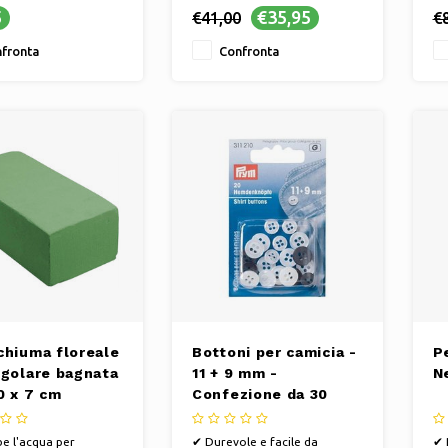
 leggero ed
✔ Mai a corto, con il nostro
Si
5
€35,95
€41,00
€
ico per lavorare
ampio stock all'ingrosso
se
netto senza sforzo
✔ 
fronta
Confronta
ellissimi progetti
Na
netto
de
✔ 
re
sp
chiuma floreale
Bottoni per camicia -
P
ngolare bagnata
11 + 9 mm -
N
0 x 7 cm
Confezione da 30
e l'acqua per
✔ Durevole e facile da
✔ 