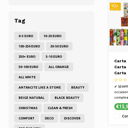
Tag
0-5 EURO
10-20 EURO
100-250 EURO
20-50 EURO
250+ EURO
5-10 EURO
Carta 
Carta 
50-100 EURO
ALL ORANGE
Carta 
ALL WHITE
70 cm
rotoli
✔ SEMPR
ANTRACITE LIKE A STONE
BEAUTY
occasion
complea
BEIGE NATURAL
BLACK BEAUTY
Sinterkl
€15,
CHRISTMAS
CLEAN & FRESH
semplic
✔ MA ANC
Con
COMFORT
DECO
DISCOVER
Nascita,
del Pap