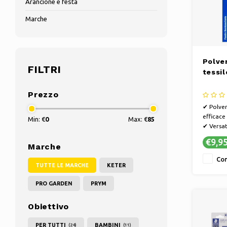
Arancione e festa
Marche
Polve
FILTRI
tessi
Prezzo
✔ Polver
efficace 
Min: €
0
Max: €
85
✔ Versati
material
€9,9
Marche
✔ Salva i
polvere 
Con
TUTTE LE MARCHE
KETER
PRO GARDEN
PRYM
Obiettivo
PER TUTTI
BAMBINI
(24)
(11)