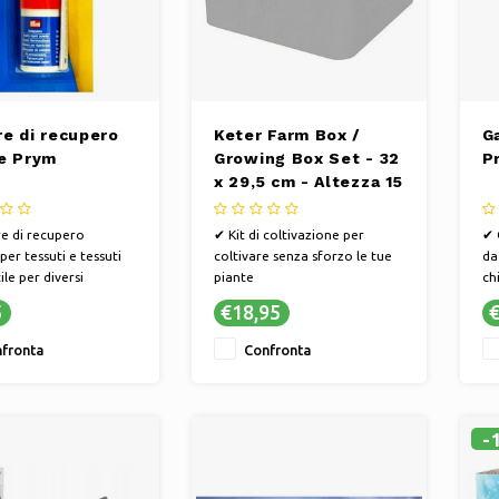
re di recupero
Keter Farm Box /
G
le Prym
Growing Box Set - 32
P
x 29,5 cm - Altezza 15
cm
e di recupero
✔ Kit di coltivazione per
✔ 
per tessuti e tessuti
coltivare senza sforzo le tue
da
le per diversi
piante
ch
i
✔ Processo di crescita
✔ 
5
€18,95
€
 tuoi vestiti con la
semplice ed educativo
re
riparatrice Prym
✔ Inizia la tua avventura
✔ 
fronta
Confronta
green
in
-