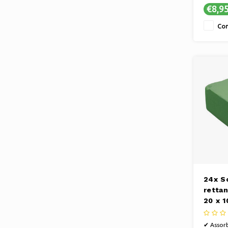
✔ Design
€8,9
ergonom
all'unci
Con
✔ Crea b
all'unci
24x S
retta
20 x 1
✔ Assorb