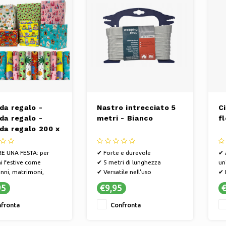
da regalo -
Nastro intrecciato 5
C
da regalo -
metri - Bianco
f
da regalo 200 x
 "Bambini" - 10
E UNA FESTA: per
✔ Forte e durevole
✔ 
i festive come
✔ 5 metri di lunghezza
un
nni, matrimoni,
✔ Versatile nell'uso
✔ 
aas, Natale o
fo
95
€9,95
€
emente perché
✔ 
HE PER: Anniversari,
de
fronta
Confronta
 San Valentino, Festa
à e Festa della Mamma