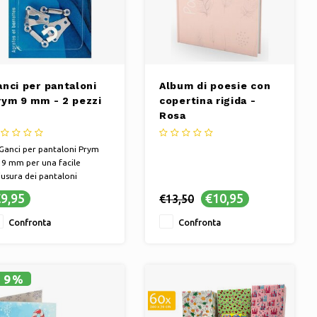
anci per pantaloni
Album di poesie con
rym 9 mm - 2 pezzi
copertina rigida -
Rosa
Ganci per pantaloni Prym
 9 mm per una facile
iusura dei pantaloni
Facile da attaccare e
9,95
€10,95
€13,50
golare
Chiusura affidabile per vari
Confronta
Confronta
dumenti
19%