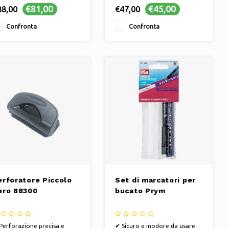
nterklaas, Natale o
Sinterklaas, Natale o
€81,00
€45,00
88,00
€47,00
mplicemente perché
semplicemente perché
MA ANCHE PER: Anniversari,
✔ MA ANCHE PER: Anniversari,
Confronta
Confronta
scita, San Valentino, Festa
Nascita, San Valentino, Festa
l Papà e Festa della Mamma
del Papà e Festa della Mamma
VITTORIA PERSONALE:
✔ VITTORIA PERSONALE:
gala un regalo
regala un regalo
lendidamente
splendidamente
erforatore Piccolo
Set di marcatori per
ero 88300
bucato Prym
Perforazione precisa e
✔ Sicuro e inodore da usare