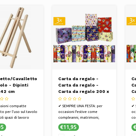
RIA PERSONALE:
n regalo
damente
letto/Cavalletto
Carta da regalo -
C
olo - Dipinti
Carta da regalo -
C
a 42 cm
Carta da regalo 200 x
C
70 cm "Disney" - 3
7
rotoli
ro
sioni compatte
✔ SEMPRE UNA FESTA: per
✔ 
to per l'uso sul tavolo
occasioni festive come
oc
oli spazi di lavoro
compleanni, matrimoni,
co
da installare
Sinterklaas, Natale o
Si
95
€11,95
€
semplicemente perché
se
✔ MA ANCHE PER: Anniversari,
✔ 