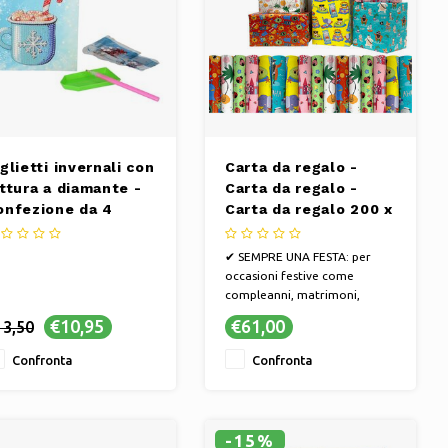
glietti invernali con
Carta da regalo -
ittura a diamante -
Carta da regalo -
onfezione da 4
Carta da regalo 200 x
70 cm "Bambini" - 60
rotoli
✔ SEMPRE UNA FESTA: per
occasioni festive come
compleanni, matrimoni,
Sinterklaas, Natale o
€10,95
€61,00
13,50
semplicemente perché
✔ MA ANCHE PER: Anniversari,
Confronta
Confronta
Nascita, San Valentino, Festa
del Papà e Festa della Mamma
✔ VITTORIA PERSONALE:
regala un regalo
-15%
splendidamente