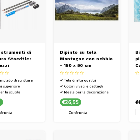
 strumenti di
Dipinto su tela
Bi
ura Staedtler
Montagne con nebbia
p
ezzi
- 150 x 50 cm
C
mpleto di scrittura
✔ Tela di alta qualità
à superiore
✔ Colori vivaci e dettagli
er la scuola
✔ Ideale per la decorazione
murale
5
€26,95
€
fronta
Confronta