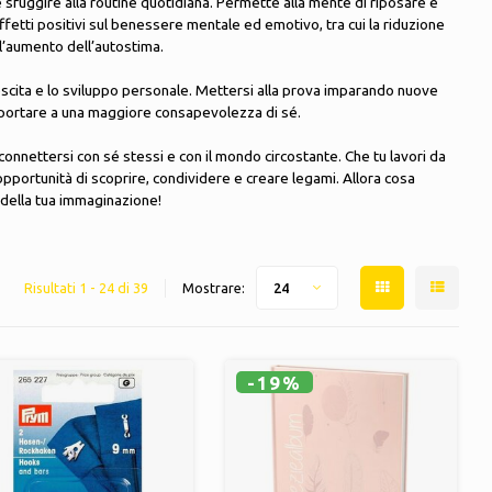
 sfuggire alla routine quotidiana. Permette alla mente di riposare e
effetti positivi sul benessere mentale ed emotivo, tra cui la riduzione
 l’aumento dell’autostima.
rescita e lo sviluppo personale. Mettersi alla prova imparando nuove
ortare a una maggiore consapevolezza di sé.
connettersi con sé stessi e con il mondo circostante. Che tu lavori da
 l’opportunità di scoprire, condividere e creare legami. Allora cosa
e della tua immaginazione!
Risultati 1 - 24 di 39
Mostrare:
24
-19%