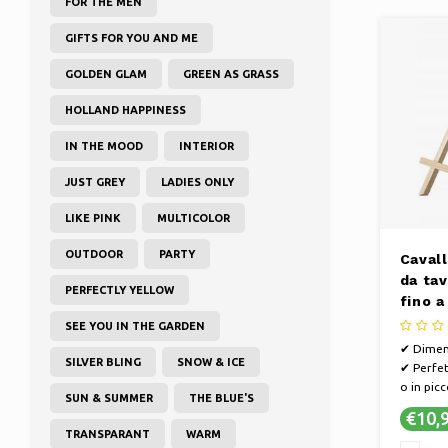
FOR THE MEN
✔ VITTO
regala u
GIFTS FOR YOU AND ME
splendi
GOLDEN GLAM
GREEN AS GRASS
HOLLAND HAPPINESS
IN THE MOOD
INTERIOR
JUST GREY
LADIES ONLY
LIKE PINK
MULTICOLOR
OUTDOOR
PARTY
Caval
da tav
PERFECTLY YELLOW
fino 
SEE YOU IN THE GARDEN
✔ Dimen
SILVER BLING
SNOW & ICE
✔ Perfet
o in picc
SUN & SUMMER
THE BLUE'S
✔ Facile 
€10,
TRANSPARANT
WARM