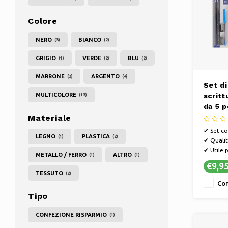
Colore
NERO
BIANCO
(3)
(2)
GRIGIO
VERDE
BLU
(1)
(2)
(2)
MARRONE
ARGENTO
(3)
(4)
Set di
MULTICOLORE
scritt
(13)
da 5 p
Materiale
✔ Set co
LEGNO
PLASTICA
(1)
(2)
✔ Qualit
✔ Utile p
METALLO / FERRO
ALTRO
(1)
(1)
€9,9
TESSUTO
(2)
Con
Tipo
CONFEZIONE RISPARMIO
(1)