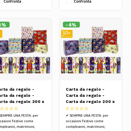
Confronta
Confronta
scita, San Valentino, Festa
l Papà e Festa della Mamma
VITTORIA PERSONALE:
gala un regalo
8%
-4%
lendidamente
arta da regalo -
Carta da regalo -
arta da regalo -
Carta da regalo -
arta da regalo 200 x
Carta da regalo 200 x
0 cm "Disney" - 60
70 cm "Disney" - 30
toli
rotoli
SEMPRE UNA FESTA: per
✔ SEMPRE UNA FESTA: per
casioni festive come
occasioni festive come
mpleanni, matrimoni,
compleanni, matrimoni,