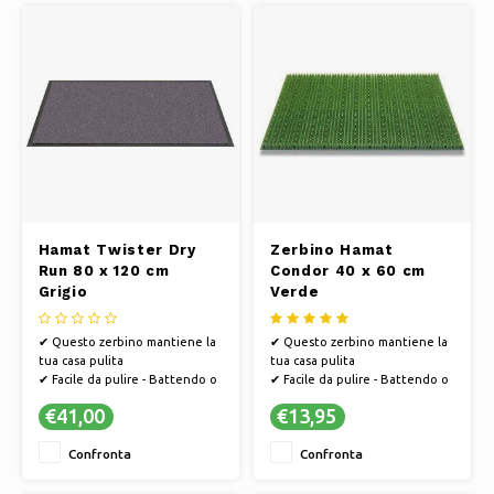
produttivo è efficiente dal
produttivo è efficiente dal
punto di vista energetico
punto di vista energetico
✔ Ques
✔ Ques
Hamat Twister Dry
Zerbino Hamat
Run 80 x 120 cm
Condor 40 x 60 cm
Grigio
Verde
✔ Questo zerbino mantiene la
✔ Questo zerbino mantiene la
tua casa pulita
tua casa pulita
✔ Facile da pulire - Battendo o
✔ Facile da pulire - Battendo o
aspirando
aspirando
€41,00
€13,95
✔ PVC antiscivolo, in modo che
✔ PVC antiscivolo, in modo che
lo zerbino non scivoli
lo zerbino non scivoli
Confronta
Confronta
✔ Hamat si sviluppa in modo
✔ Hamat si sviluppa in modo
sostenibile e il processo
sostenibile e il processo
produttivo è efficiente dal
produttivo è efficiente dal