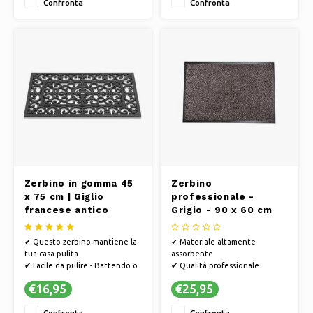
Confronta
Confronta
spazio per qualsiasi ingresso
✔ Hamat si sviluppa in modo
sostenibile e il processo
produttivo è efficiente dal
punto di vista energetico
✔ Ques
Zerbino in gomma 45
Zerbino
x 75 cm | Giglio
professionale -
francese antico
Grigio - 90 x 60 cm
✔ Questo zerbino mantiene la
✔ Materiale altamente
tua casa pulita
assorbente
✔ Facile da pulire - Battendo o
✔ Qualità professionale
aspirando
✔ Dimensioni 90 x 60 cm
€16,95
€25,95
✔ PVC antiscivolo, in modo che
lo zerbino non scivoli
Confronta
Confronta
✔ Hamat si sviluppa in modo