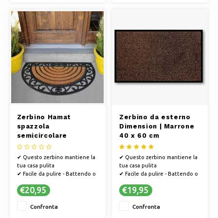
produttivo è efficiente dal
punto di vista energetico
✔ Ques
Zerbino Hamat
Zerbino da esterno
spazzola
Dimension | Marrone
semicircolare
40 x 60 cm
45x75cm
✔ Questo zerbino mantiene la
✔ Questo zerbino mantiene la
tua casa pulita
tua casa pulita
✔ Facile da pulire - Battendo o
✔ Facile da pulire - Battendo o
aspirando
aspirando
€20,95
€19,95
✔ PVC antiscivolo, in modo che
✔ PVC antiscivolo, in modo che
lo zerbino non scivoli
lo zerbino non scivoli
Confronta
Confronta
✔ Hamat si sviluppa in modo
✔ Hamat si sviluppa in modo
sostenibile e il processo
sostenibile e il processo