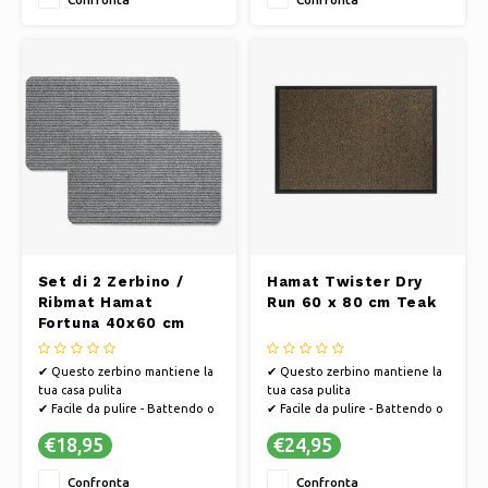
sostenibile e il processo
produttivo è efficiente dal
punto di vista energetico
✔ Ques
Set di 2 Zerbino /
Hamat Twister Dry
Ribmat Hamat
Run 60 x 80 cm Teak
Fortuna 40x60 cm
Grigio
✔ Questo zerbino mantiene la
✔ Questo zerbino mantiene la
tua casa pulita
tua casa pulita
✔ Facile da pulire - Battendo o
✔ Facile da pulire - Battendo o
aspirando
aspirando
€18,95
€24,95
✔ PVC antiscivolo, in modo che
✔ PVC antiscivolo, in modo che
lo zerbino non scivoli
lo zerbino non scivoli
Confronta
Confronta
✔ Hamat si sviluppa in modo
✔ Hamat si sviluppa in modo