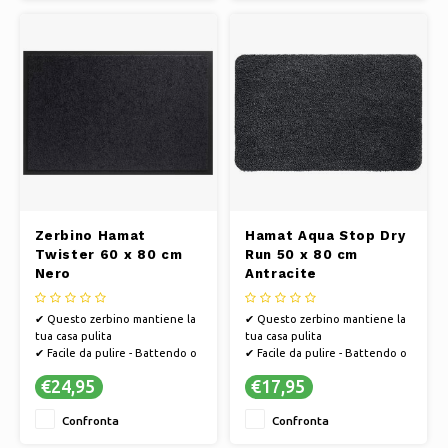
produttivo è efficiente dal
produttivo è efficiente dal
punto di vista energetico
punto di vista energetico
✔ Ques
✔ Ques
Zerbino Hamat
Hamat Aqua Stop Dry
Twister 60 x 80 cm
Run 50 x 80 cm
Nero
Antracite
✔ Questo zerbino mantiene la
✔ Questo zerbino mantiene la
tua casa pulita
tua casa pulita
✔ Facile da pulire - Battendo o
✔ Facile da pulire - Battendo o
aspirando
aspirando
€24,95
€17,95
✔ PVC antiscivolo, in modo che
✔ PVC antiscivolo, in modo che
lo zerbino non scivoli
lo zerbino non scivoli
Confronta
Confronta
✔ Hamat si sviluppa in modo
✔ Hamat si sviluppa in modo
sostenibile e il processo
sostenibile e il processo