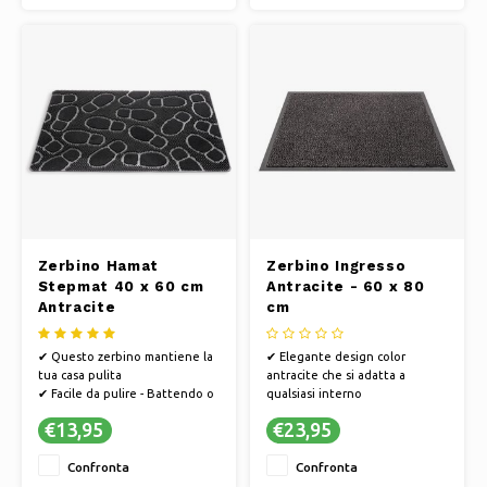
sostenibile e il processo
sostenibile e il processo
produttivo è efficiente dal
produttivo è efficiente dal
punto di vista energetico
punto di vista energetico
✔ Ques
✔ Ques
Zerbino Hamat
Zerbino Ingresso
Stepmat 40 x 60 cm
Antracite - 60 x 80
Antracite
cm
✔ Questo zerbino mantiene la
✔ Elegante design color
tua casa pulita
antracite che si adatta a
✔ Facile da pulire - Battendo o
qualsiasi interno
aspirando
✔ Cattura efficacemente
€13,95
€23,95
✔ PVC antiscivolo, in modo che
sporco e umidità
lo zerbino non scivoli
✔ Realizzato con materiali di
Confronta
Confronta
✔ Hamat si sviluppa in modo
alta qualità
sostenibile e il processo