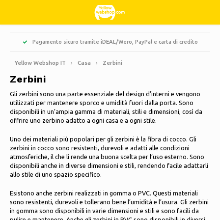
Hoofdmenu / hobby e tempo libero
Hoofdmenu / dolci e leccornie
Hoofdmenu / abbigliamento
Hoofdmenu / giardino
Hoofdmenu / pulizia
Hoofdmenu / natale
Hoofdmenu / casa
Hoofdmenu
Pagamento sicuro tramite iDEAL/Wero, PayPal e carta di credito
Hobby e tempo libero
Dolci e leccornie
Abbigliamento
Giardino
Natale
Pulizia
Lingua
Casa
Yellow Webshop IT
Casa
Zerbini
Zerbini
Cucina & Cucinare
Libri
Alberi di Natale artificiali
Giacche Nordberg Outdoor
Dolce, acido e liquirizia
Barbecue
Nederlands
Zerbini
Gli zerbini sono una parte essenziale del design d’interni e vengono
utilizzati per mantenere sporco e umidità fuori dalla porta. Sono
Pulizia
Creativo
Ghirlande natalizie e festoni
Sport invernali Nordberg Outdoor
Fioriere e vasi da fiori
Deutsch
disponibili in un’ampia gamma di materiali, stili e dimensioni, così da
offrire uno zerbino adatto a ogni casa e a ogni stile.
Decorazione e accessori per la casa
Conservazione
Animali
Luci di Natale
Biancheria intima
Ombrelloni
English
Uno dei materiali più popolari per gli zerbini è la fibra di cocco. Gli
Candele profumate
zerbini in cocco sono resistenti, durevoli e adatti alle condizioni
Biciclette
Decorazioni natalizie
Calzini
Decorazioni da giardino
Français
atmosferiche, il che li rende una buona scelta per l’uso esterno. Sono
disponibili anche in diverse dimensioni e stili, rendendo facile adattarli
Quadri in vetro
allo stile di uno spazio specifico.
Campeggio
Termico
Attrezzi da giardino
Español
Candele
Esistono anche zerbini realizzati in gomma o PVC. Questi materiali
sono resistenti, durevoli e tollerano bene l’umidità e l’usura. Gli zerbini
Viaggiare
Mobili da giardino
Italiano
in gomma sono disponibili in varie dimensioni e stili e sono facili da
Orologi
pulire e mantenere. Anche gli zerbini in PVC sono disponibili in diversi