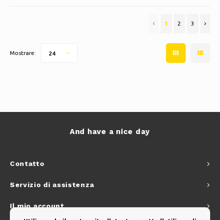
punto di vista energetico
✔ Ques
1
2
3
Mostrare:
24
And have a nice day
Contatto
Servizio di assistenza
Il mio account