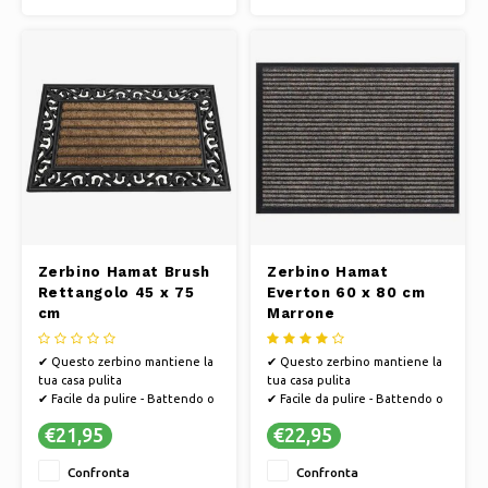
sostenibile e il processo
sostenibile e il processo
produttivo è efficiente dal
produttivo è efficiente dal
punto di vista energetico
punto di vista energetico
✔ Ques
✔ Ques
Zerbino Hamat Brush
Zerbino Hamat
Rettangolo 45 x 75
Everton 60 x 80 cm
cm
Marrone
✔ Questo zerbino mantiene la
✔ Questo zerbino mantiene la
tua casa pulita
tua casa pulita
✔ Facile da pulire - Battendo o
✔ Facile da pulire - Battendo o
aspirando
aspirando
€21,95
€22,95
✔ PVC antiscivolo, in modo che
✔ PVC antiscivolo, in modo che
lo zerbino non scivoli
lo zerbino non scivoli
Confronta
Confronta
✔ Hamat si sviluppa in modo
✔ Hamat si sviluppa in modo