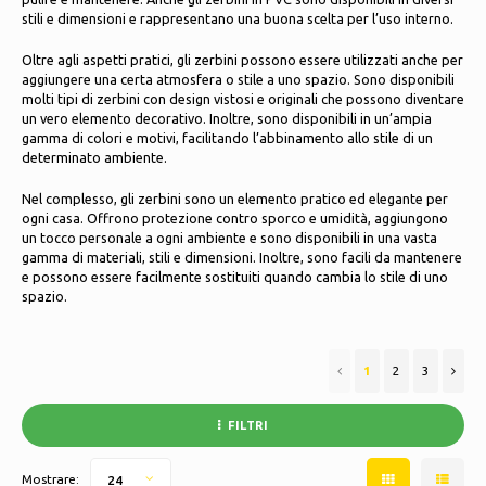
Pattini da ghiaccio
stili e dimensioni e rappresentano una buona scelta per l’uso interno.
Cuscini e biancheria da letto
Polski
Oltre agli aspetti pratici, gli zerbini possono essere utilizzati anche per
Sport
aggiungere una certa atmosfera o stile a uno spazio. Sono disponibili
molti tipi di zerbini con design vistosi e originali che possono diventare
Lampade e illuminazione
un vero elemento decorativo. Inoltre, sono disponibili in un’ampia
Altro
gamma di colori e motivi, facilitando l’abbinamento allo stile di un
Cesti, vasi e fioriere
determinato ambiente.
Nel complesso, gli zerbini sono un elemento pratico ed elegante per
Mobili
ogni casa. Offrono protezione contro sporco e umidità, aggiungono
un tocco personale a ogni ambiente e sono disponibili in una vasta
gamma di materiali, stili e dimensioni. Inoltre, sono facili da mantenere
e possono essere facilmente sostituiti quando cambia lo stile di uno
spazio.
1
2
3
FILTRI
Mostrare:
24