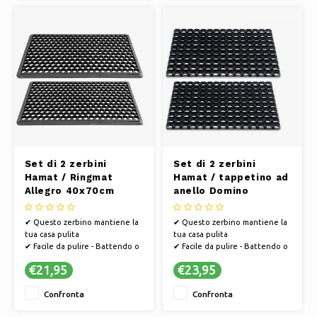
produttivo è efficiente dal
produttivo è efficiente dal
punto di vista energetico
punto di vista energetico
✔ Ques
✔ Ques
Set di 2 zerbini
Set di 2 zerbini
Hamat / Ringmat
Hamat / tappetino ad
Allegro 40x70cm
anello Domino
Nero
40x60cm
✔ Questo zerbino mantiene la
✔ Questo zerbino mantiene la
tua casa pulita
tua casa pulita
✔ Facile da pulire - Battendo o
✔ Facile da pulire - Battendo o
aspirando
aspirando
€21,95
€23,95
✔ PVC antiscivolo, in modo che
✔ PVC antiscivolo, in modo che
lo zerbino non scivoli
lo zerbino non scivoli
Confronta
Confronta
✔ Hamat si sviluppa in modo
✔ Hamat si sviluppa in modo
sostenibile e il processo
sostenibile e il processo