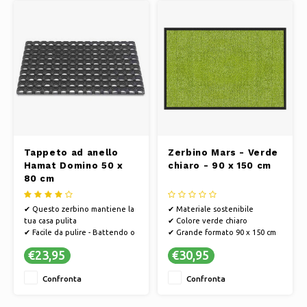
punto di vista energetico
punto di vista energetico
✔ Ques
✔ Ques
Tappeto ad anello
Zerbino Mars - Verde
Hamat Domino 50 x
chiaro - 90 x 150 cm
80 cm
✔ Questo zerbino mantiene la
✔ Materiale sostenibile
tua casa pulita
✔ Colore verde chiaro
✔ Facile da pulire - Battendo o
✔ Grande formato 90 x 150 cm
aspirando
€23,95
€30,95
✔ PVC antiscivolo, in modo che
lo zerbino non scivoli
Confronta
Confronta
✔ Hamat si sviluppa in modo
sostenibile e il processo
produttivo è efficiente dal