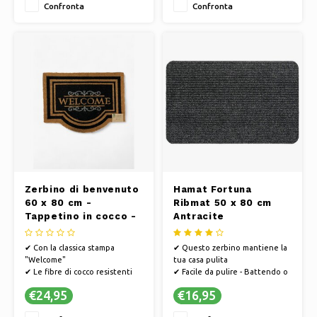
Confronta
Confronta
spazio per qualsiasi ingresso
✔ Hamat si sviluppa in modo
sostenibile e il processo
produttivo è efficiente dal
punto di vista energetico
Zerbino di benvenuto
Hamat Fortuna
60 x 80 cm -
Ribmat 50 x 80 cm
Tappetino in cocco -
Antracite
Nero
✔ Con la classica stampa
✔ Questo zerbino mantiene la
"Welcome"
tua casa pulita
✔ Le fibre di cocco resistenti
✔ Facile da pulire - Battendo o
rimuovono efficacemente lo
aspirando
€24,95
€16,95
sporco e l'umidità dalle scarpe
✔ PVC antiscivolo, in modo che
✔ Misura 60x80 cm, offre ampio
lo zerbino non scivoli