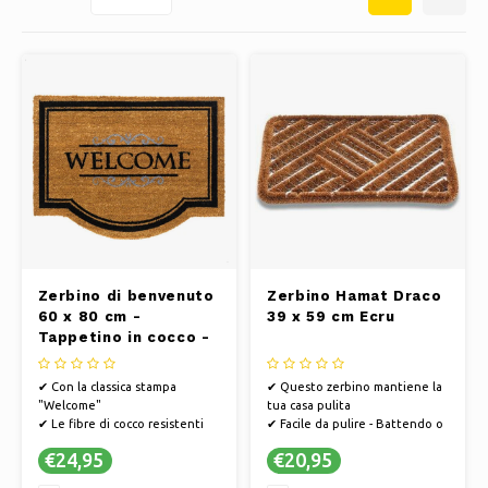
Zerbino di benvenuto
Zerbino Hamat Draco
60 x 80 cm -
39 x 59 cm Ecru
Tappetino in cocco -
Naturale
✔ Con la classica stampa
✔ Questo zerbino mantiene la
"Welcome"
tua casa pulita
✔ Le fibre di cocco resistenti
✔ Facile da pulire - Battendo o
rimuovono efficacemente lo
aspirando
€24,95
€20,95
sporco e l'umidità dalle scarpe
✔ PVC antiscivolo, in modo che
✔ Misura 60x80 cm, offre ampio
lo zerbino non scivoli