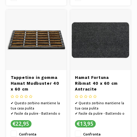
sostenibile e il processo
sostenibile e il processo
produttivo è efficiente dal
produttivo è efficiente dal
punto di vista energetico
punto di vista energetico
✔ Ques
✔ Ques
Tappetino in gomma
Hamat Fortuna
Hamat Mudbuster 40
Ribmat 40 x 60 cm
x 60 cm
Antracite
✔ Questo zerbino mantiene la
✔ Questo zerbino mantiene la
tua casa pulita
tua casa pulita
✔ Facile da pulire - Battendo o
✔ Facile da pulire - Battendo o
aspirando
aspirando
€22,95
€13,95
✔ PVC antiscivolo, in modo che
✔ PVC antiscivolo, in modo che
lo zerbino non scivoli
lo zerbino non scivoli
Confronta
Confronta
✔ Hamat si sviluppa in modo
✔ Hamat si sviluppa in modo