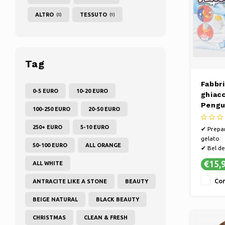
ALTRO
TESSUTO
(5)
(1)
Tag
Fabbri
0-5 EURO
10-20 EURO
ghiacc
Pengu
100-250 EURO
20-50 EURO
250+ EURO
5-10 EURO
✔ Prepar
gelato
50-100 EURO
ALL ORANGE
✔ Bel de
✔ Nessu
€15,
ALL WHITE
richiesta
Con
ANTRACITE LIKE A STONE
BEAUTY
BEIGE NATURAL
BLACK BEAUTY
CHRISTMAS
CLEAN & FRESH