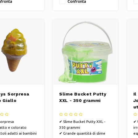
fronta
Confronta
oys Sorpresa
Slime Bucket Putty
Il
 Giallo
XXL - 350 grammi
J
ut
s
sorpresa
✔ Slime Bucket Putty XXL -
✔ 
tto e colorato
350 grammi
irr
toli adatti ai bambini
✔ Grande quantità di slime
es