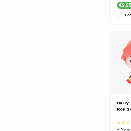
€9,9
Con
Harry
Ron 2
✔ Materi