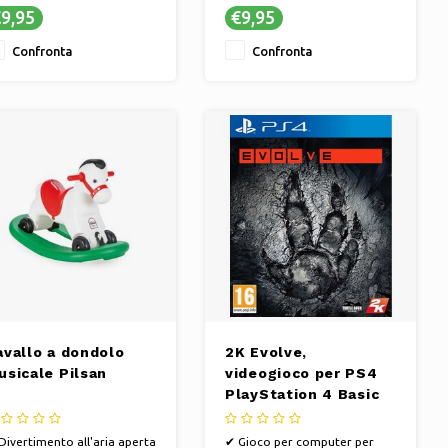
Avventure incantevoli che
9,95
€9,95
cendono l'immaginazione
Stimola il piacere e lo
Confronta
Confronta
iluppo della lettura
avallo a dondolo
2K Evolve,
usicale Pilsan
videogioco per PS4
PlayStation 4 Basic
Divertimento all'aria aperta
✔ Gioco per computer per