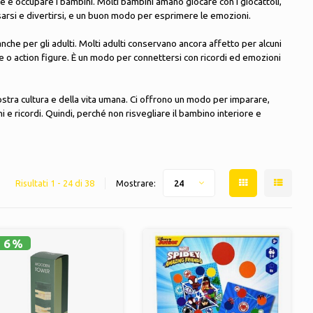
e e occupare i bambini. Molti bambini amano giocare con i giocattoli,
assarsi e divertirsi, e un buon modo per esprimere le emozioni.
anche per gli adulti. Molti adulti conservano ancora affetto per alcuni
ole o action figure. È un modo per connettersi con ricordi ed emozioni
 nostra cultura e della vita umana. Ci offrono un modo per imparare,
i e ricordi. Quindi, perché non risvegliare il bambino interiore e
Risultati 1 - 24 di 38
Mostrare:
24
16%