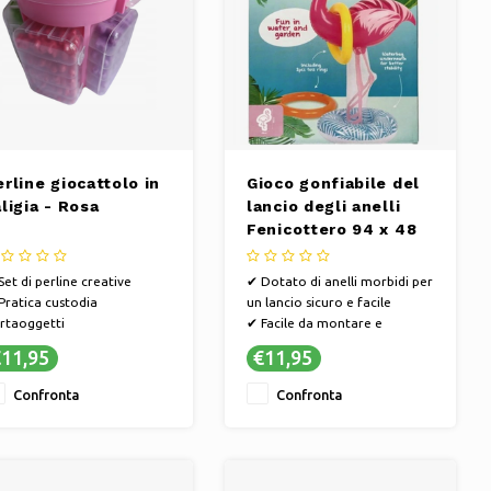
rline giocattolo in
Gioco gonfiabile del
ligia - Rosa
lancio degli anelli
Fenicottero 94 x 48
cm
Set di perline creative
✔ Dotato di anelli morbidi per
Pratica custodia
un lancio sicuro e facile
rtaoggetti
✔ Facile da montare e
Stimola le capacità motorie
smontare per sessioni di gioco
11,95
€11,95
i
veloci
✔ Questo gioco può essere
Confronta
Confronta
apprezzato sia dai bambini
che dagli adulti