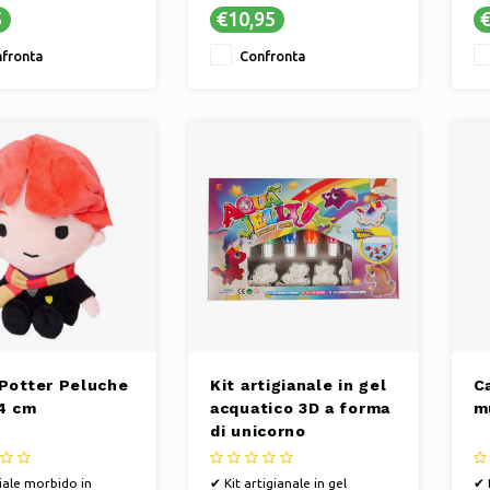
per un divertimento senza
✔ 
5
€10,95
€
fine
ac
✔ Morbido ed elastico per ore
✔ 
fronta
Confronta
di divertimento
sv
 Potter Peluche
Kit artigianale in gel
C
4 cm
acquatico 3D a forma
m
di unicorno
ale morbido in
✔ Kit artigianale in gel
✔ 