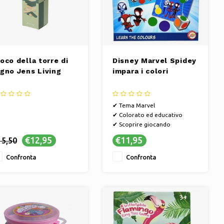
oco della torre di
Disney Marvel Spidey
egno Jens Living
impara i colori
✔ Tema Marvel
✔ Colorato ed educativo
✔ Scoprire giocando
€12,95
€11,95
15,50
Confronta
Confronta