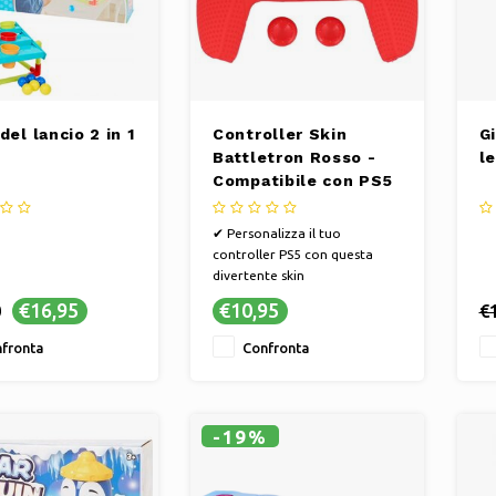
del lancio 2 in 1
Controller Skin
Gi
Battletron Rosso -
l
Compatibile con PS5
✔ Personalizza il tuo
controller PS5 con questa
divertente skin
✔ Materiale durevole per una
€16,95
€10,95
0
€
protezione duratura.
✔ Facile da applicare senza
fronta
Confronta
lasciare residui.
✔ Presa migliorata per un
gioco comodo e preciso.
-19%