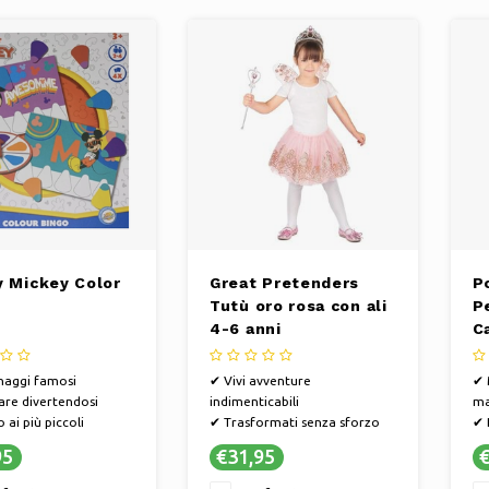
y Mickey Color
Great Pretenders
P
Tutù oro rosa con ali
P
4-6 anni
C
naggi famosi
✔ Vivi avventure
✔ 
re divertendosi
indimenticabili
ma
 ai più piccoli
✔ Trasformati senza sforzo
✔ 
✔ Per un divertimento senza
co
95
€31,95
€
fine
✔ 
tu