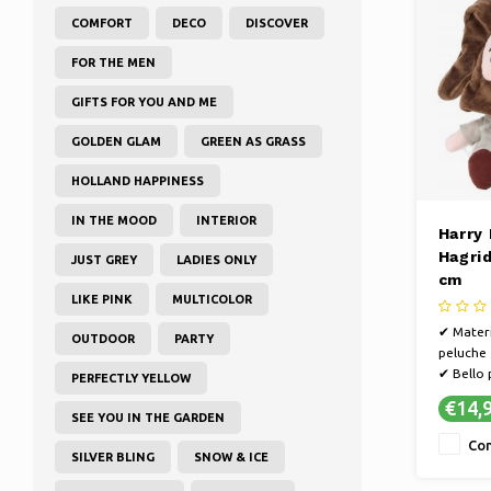
COMFORT
DECO
DISCOVER
FOR THE MEN
GIFTS FOR YOU AND ME
GOLDEN GLAM
GREEN AS GRASS
HOLLAND HAPPINESS
IN THE MOOD
INTERIOR
Harry
Hagri
JUST GREY
LADIES ONLY
cm
LIKE PINK
MULTICOLOR
✔ Materi
OUTDOOR
PARTY
peluche
✔ Bello p
PERFECTLY YELLOW
✔ Figura
€14,
SEE YOU IN THE GARDEN
Con
SILVER BLING
SNOW & ICE