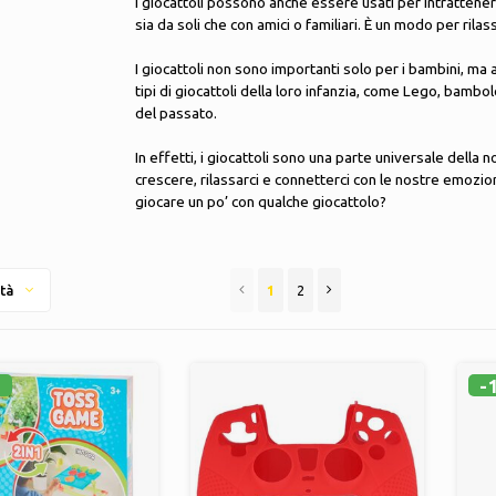
I giocattoli possono anche essere usati per intrattener
sia da soli che con amici o familiari. È un modo per ril
I giocattoli non sono importanti solo per i bambini, ma 
tipi di giocattoli della loro infanzia, come Lego, bamb
del passato.
In effetti, i giocattoli sono una parte universale della
crescere, rilassarci e connetterci con le nostre emozion
giocare un po’ con qualche giocattolo?
1
2
tà
%
-