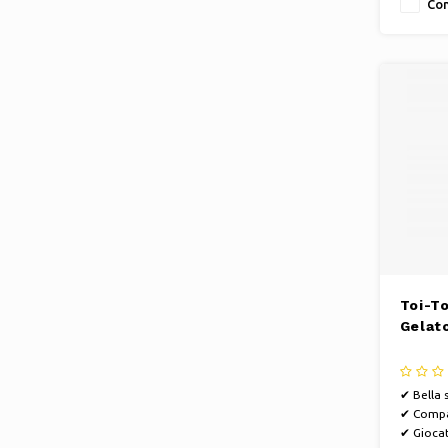
Con
Toi-T
Gelato
✔ Bella 
✔ Compa
✔ Giocat