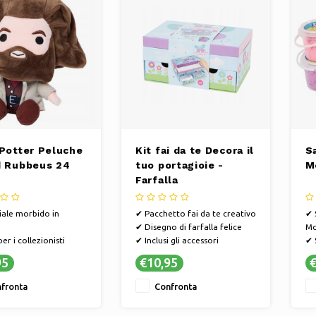
 Potter Peluche
Kit fai da te Decora il
S
d Rubbeus 24
tuo portagioie -
M
Farfalla
ale morbido in
✔ Pacchetto fai da te creativo
✔ 
✔ Disegno di farfalla felice
Mo
er i collezionisti
✔ Inclusi gli accessori
✔ 
 ben nota
pe
95
€10,95
€
✔ 
mo
fronta
Confronta