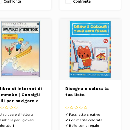
Confronta
Confronta
sviluppo della lettura
 libro di Internet di
Disegna e colora la
ommeke | Consigli
tua lista
ili per navigare e
iti web divertenti
Un piacere di lettura
✔ Pacchetto creativo
esistibile per i giovani
✔ Con matite colorate
ploratori
✔ Bello come regalo