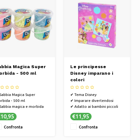
abbia Magica Super
Le principesse
orbida - 500 ml
Disney imparano i
colori
Sabbia Magica Super
✔ Tema Disney
rbida - 500 ml
✔ Imparare divertendosi
Sabbia magica e morbida
✔ Adatto ai bambini piccoli
r giochi creativi
10,95
€11,95
Perfetto per creare e
dellare
Confronta
Confronta