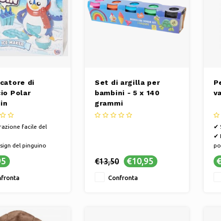
catore di
Set di argilla per
Pe
io Polar
bambini - 5 x 140
va
in
grammi
azione facile del
✔ 
✔ 
sign del pinguino
po
na alimentazione
✔ 
95
€10,95
€
€13,50
fin
fronta
Confronta