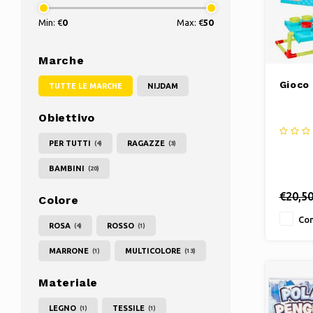
Min: €
0
Max: €
50
Marche
Gioco 
TUTTE LE MARCHE
NIJDAM
Obiettivo
PER TUTTI
RAGAZZE
(4)
(3)
BAMBINI
(20)
€20,5
Colore
Con
ROSA
ROSSO
(4)
(1)
MARRONE
MULTICOLORE
(1)
(13)
Materiale
LEGNO
TESSILE
(1)
(1)