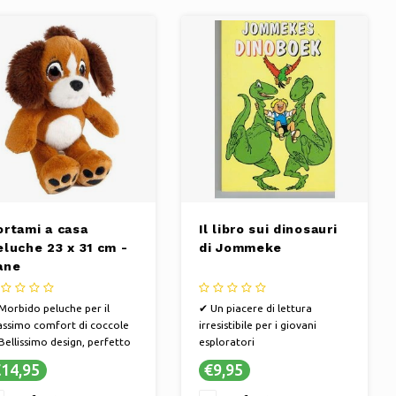
ortami a casa
Il libro sui dinosauri
eluche 23 x 31 cm -
di Jommeke
ane
Morbido peluche per il
✔ Un piacere di lettura
ssimo comfort di coccole
irresistibile per i giovani
Bellissimo design, perfetto
esploratori
me regalo
✔ Avventure incantevoli che
14,95
€9,95
Sicuro e ipoallergenico per
accendono l'immaginazione
tte le età
✔ Stimola il piacere e lo