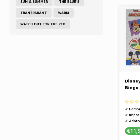
SUN & SUMMER
THE BLUE'S
TRANSPARANT
WARM
WATCH OUT FOR THE RED
Disne
Bingo
✔ Perso
✔ Impara
✔ Adatto
€11,