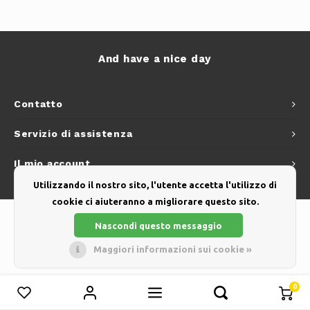
And have a nice day
Contatto
Servizio di assistenza
Il mio account
Utilizzando il nostro sito, l'utente accetta l'utilizzo di
cookie ci aiuteranno a migliorare questo sito.
Nascondi questo messaggio
Maggiori informazioni sui cookie »
© Copyright 2026 - Theme by
Shopmonkey
0
Confronta i prodotti
0