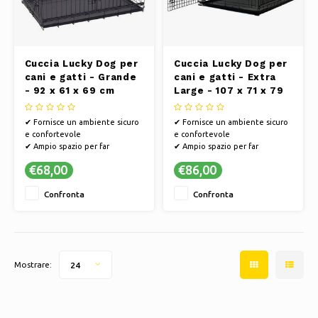
Cuccia Lucky Dog per
Cuccia Lucky Dog per
cani e gatti - Grande
cani e gatti - Extra
- 92 x 61 x 69 cm
Large - 107 x 71 x 79
cm
✔ Fornisce un ambiente sicuro
✔ Fornisce un ambiente sicuro
e confortevole
e confortevole
✔ Ampio spazio per far
✔ Ampio spazio per far
muovere e riposare
muovere e riposare
€68,00
€86,00
comodamente il tuo cane
comodamente il tuo cane
✔ Facile da installare con
✔ Facile da installare con
Confronta
Confronta
istruzioni chiare per
istruzioni chiare per
un'installazione rapida
un'installazione rapida
Mostrare:
24