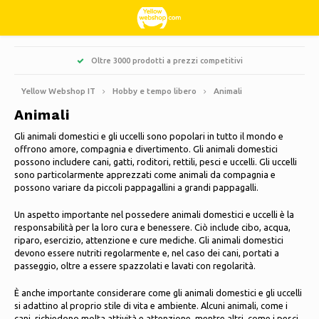
Hoofdmenu / hobby e tempo libero
Hoofdmenu / dolci e leccornie
Hoofdmenu / abbigliamento
Hoofdmenu / giardino
Hoofdmenu / pulizia
Hoofdmenu / natale
Hoofdmenu / casa
Hoofdmenu
Oltre 3000 prodotti a prezzi competitivi
Hobby e tempo libero
Dolci e leccornie
Abbigliamento
Giardino
Natale
Pulizia
Lingua
Casa
Yellow Webshop IT
Hobby e tempo libero
Animali
Animali
Cucina & Cucinare
Libri
Alberi di Natale artificiali
Giacche Nordberg Outdoor
Dolce, acido e liquirizia
Barbecue
Zerbini
Nederlands
Gli animali domestici e gli uccelli sono popolari in tutto il mondo e
offrono amore, compagnia e divertimento. Gli animali domestici
Pulizia
Creativo
Ghirlande natalizie e festoni
Sport invernali Nordberg Outdoor
Fioriere e vasi da fiori
Decorazione e accessori per la casa
Deutsch
possono includere cani, gatti, roditori, rettili, pesci e uccelli. Gli uccelli
sono particolarmente apprezzati come animali da compagnia e
possono variare da piccoli pappagallini a grandi pappagalli.
Conservazione
Luci di Natale
Biancheria intima
Ombrelloni
Candele profumate
English
Animali
Un aspetto importante nel possedere animali domestici e uccelli è la
Decorazioni natalizie
Calzini
Decorazioni da giardino
Quadri in vetro
Français
responsabilità per la loro cura e benessere. Ciò include cibo, acqua,
riparo, esercizio, attenzione e cure mediche. Gli animali domestici
Biciclette
devono essere nutriti regolarmente e, nel caso dei cani, portati a
Termico
Attrezzi da giardino
Candele
Español
passeggio, oltre a essere spazzolati e lavati con regolarità.
Campeggio
È anche importante considerare come gli animali domestici e gli uccelli
Mobili da giardino
Orologi
Italiano
si adattino al proprio stile di vita e ambiente. Alcuni animali, come i
Viaggiare
cani, richiedono molta attività e attenzione, mentre altri, come i pesci,