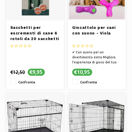
Sacchetti per
Giocattolo per cani
escrementi di cane 6
con suono - Viola
rotoli da 20 sacchetti
✔ Con suono per un
divertimento extra Migliora
l'esperienza di gioco del tuo
cane Stimola l'attività mentale
€9,95
€10,95
€12,50
✔ Migliora l'esperienza di gioco
del tuo cane
Confronta
Confronta
✔ Stimola l'attività mentale