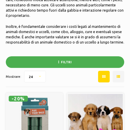
Cuscini e biancheria da letto
necessitano di meno cure. Gli uccelli sono animali particolarmente
attivi e richiedono tempo fuori dalla gabbia e interazione regolare con
Pattini da ghiaccio
Polski
il proprietario.
Lampade e illuminazione
Inoltre, è fondamentale considerare i costi legati al mantenimento di
Sport
animali domestici e uccelli, come cibo, alloggio, cure e eventuali spese
Cesti, vasi e fioriere
mediche. È anche importante valutare se si è in grado di assumersi la
Altro
responsabilità di un animale domestico o di un uccello a lungo termine.
Mobili
FILTRI
Mostrare:
24
-20%