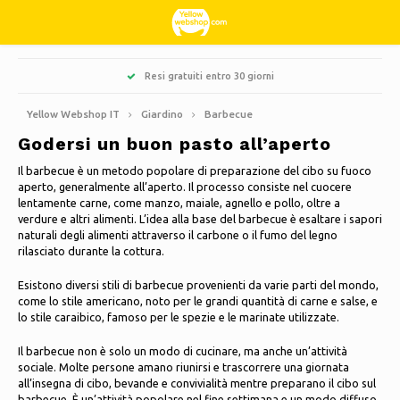
Hoofdmenu / hobby e tempo libero
Hoofdmenu / dolci e leccornie
Hoofdmenu / abbigliamento
Hoofdmenu / giardino
Hoofdmenu / pulizia
Hoofdmenu / natale
Hoofdmenu / casa
Hoofdmenu
Pagamento sicuro tramite iDEAL/Wero, PayPal e carta di credito
Hobby e tempo libero
Dolci e leccornie
Abbigliamento
Giardino
Natale
Pulizia
Lingua
Casa
Yellow Webshop IT
Giardino
Barbecue
Godersi un buon pasto all’aperto
Cucina & Cucinare
Libri
Alberi di Natale artificiali
Giacche Nordberg Outdoor
Dolce, acido e liquirizia
Zerbini
Nederlands
Barbecue
Il barbecue è un metodo popolare di preparazione del cibo su fuoco
aperto, generalmente all’aperto. Il processo consiste nel cuocere
Pulizia
Creativo
Ghirlande natalizie e festoni
Sport invernali Nordberg Outdoor
Decorazione e accessori per la casa
Deutsch
lentamente carne, come manzo, maiale, agnello e pollo, oltre a
verdure e altri alimenti. L’idea alla base del barbecue è esaltare i sapori
Fioriere e vasi da fiori
naturali degli alimenti attraverso il carbone o il fumo del legno
Conservazione
Animali
Luci di Natale
Biancheria intima
Candele profumate
English
rilasciato durante la cottura.
Ombrelloni
Biciclette
Decorazioni natalizie
Calzini
Quadri in vetro
Français
Esistono diversi stili di barbecue provenienti da varie parti del mondo,
come lo stile americano, noto per le grandi quantità di carne e salse, e
Decorazioni da giardino
lo stile caraibico, famoso per le spezie e le marinate utilizzate.
Campeggio
Termico
Candele
Español
Attrezzi da giardino
Il barbecue non è solo un modo di cucinare, ma anche un’attività
sociale. Molte persone amano riunirsi e trascorrere una giornata
Viaggiare
Orologi
Italiano
all’insegna di cibo, bevande e convivialità mentre preparano il cibo sul
Mobili da giardino
barbecue. È un’attività popolare nel fine settimana e un modo diffuso