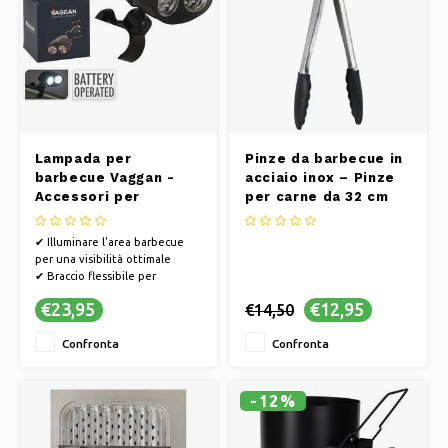
Lampada per
Pinze da barbecue in
barbecue Vaggan -
acciaio inox – Pinze
Accessori per
per carne da 32 cm
barbecue
✔ Illuminare l'area barbecue
per una visibilità ottimale
✔ Braccio flessibile per
illuminazione mirata
€23,95
€12,95
€14,50
✔ Design durevole e
resistente alle intemperie
Confronta
Confronta
-12%