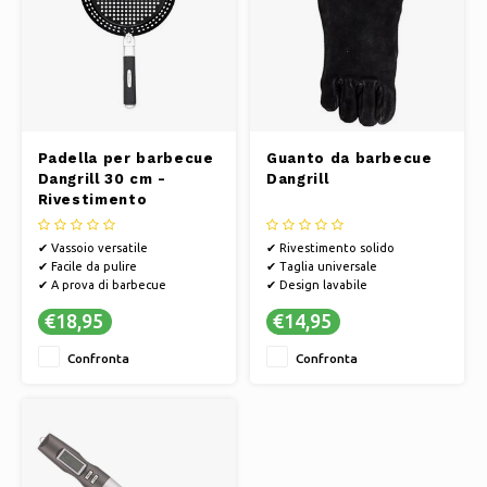
Padella per barbecue
Guanto da barbecue
Dangrill 30 cm -
Dangrill
Rivestimento
antiaderente -
Manico rimovibile
✔ Vassoio versatile
✔ Rivestimento solido
✔ Facile da pulire
✔ Taglia universale
✔ A prova di barbecue
✔ Design lavabile
€18,95
€14,95
Confronta
Confronta