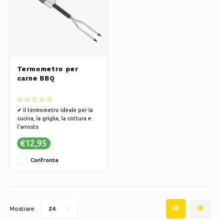
Termometro per
carne BBQ
✔ Il termometro ideale per la
cucina, la griglia, la cottura e
l'arrosto
✔ Lunghezza 35 cm XXL
€12,95
✔ La consegna include le
batterie
Confronta
Mostrare:
24