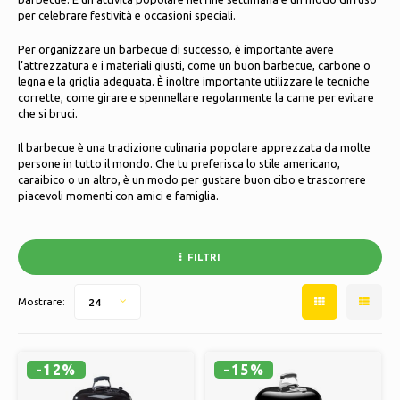
Pattini da ghiaccio
Cuscini e biancheria da letto
per celebrare festività e occasioni speciali.
Polski
Per organizzare un barbecue di successo, è importante avere
Sport
Lampade e illuminazione
l’attrezzatura e i materiali giusti, come un buon barbecue, carbone o
legna e la griglia adeguata. È inoltre importante utilizzare le tecniche
corrette, come girare e spennellare regolarmente la carne per evitare
Altro
Cesti, vasi e fioriere
che si bruci.
Mobili
Il barbecue è una tradizione culinaria popolare apprezzata da molte
persone in tutto il mondo. Che tu preferisca lo stile americano,
caraibico o un altro, è un modo per gustare buon cibo e trascorrere
piacevoli momenti con amici e famiglia.
FILTRI
Mostrare:
24
-12%
-15%