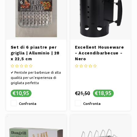
Set di 6 piastre per
Excellent Houseware
griglia | Alluminio | 28
- Accendibarbecue -
x 22,5 cm
Nero
✔ Pentole per barbecue di alta
qualità per un'esperienza di
grigliata perfetta
✔ Acciaio inossidabile
€10,95
€18,95
€21,50
resistente per un uso duraturo
✔ Strumento versatile per ogni
Confronta
Confronta
maestro della griglia