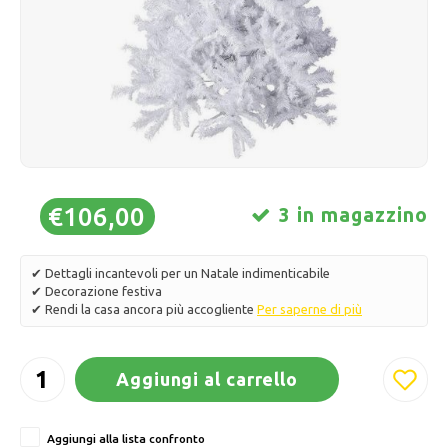
Pattini da ghiaccio
Cuscini e biancheria da letto
Polski
Sport
Lampade e illuminazione
Altro
Cesti, vasi e fioriere
Mobili
€106,00
3 in magazzino
✔ Dettagli incantevoli per un Natale indimenticabile
✔ Decorazione festiva
✔ Rendi la casa ancora più accogliente
Per saperne di più
Aggiungi al carrello
Aggiungi alla lista confronto