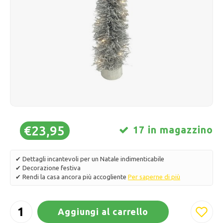
Pattini da ghiaccio
Cuscini e biancheria da letto
Polski
Sport
Lampade e illuminazione
Altro
Cesti, vasi e fioriere
Mobili
€23,95
17 in magazzino
✔ Dettagli incantevoli per un Natale indimenticabile
✔ Decorazione festiva
✔ Rendi la casa ancora più accogliente
Per saperne di più
Aggiungi al carrello