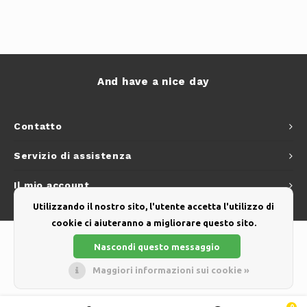
And have a nice day
Contatto
Servizio di assistenza
Il mio account
Utilizzando il nostro sito, l'utente accetta l'utilizzo di
cookie ci aiuteranno a migliorare questo sito.
Nascondi questo messaggio
Maggiori informazioni sui cookie »
© Copyright 2026 - Theme by
Shopmonkey