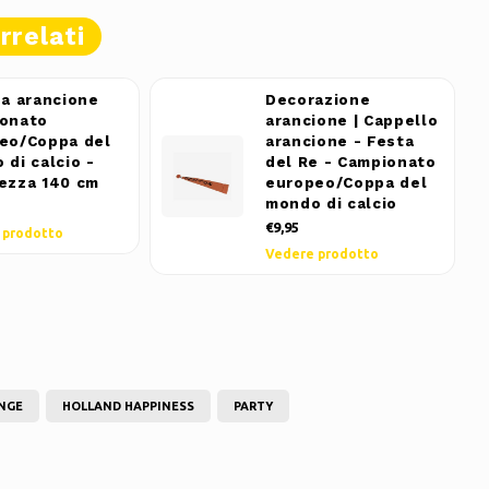
rrelati
pa arancione
Decorazione
onato
arancione | Cappello
eo/Coppa del
arancione - Festa
 di calcio -
del Re - Campionato
ezza 140 cm
europeo/Coppa del
mondo di calcio
€9,95
 prodotto
Vedere prodotto
NGE
HOLLAND HAPPINESS
PARTY