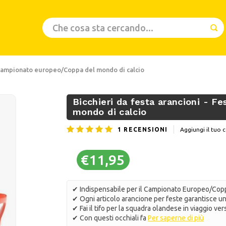
 - Campionato europeo/Coppa del mondo di calcio
Bicchieri da festa arancioni - 
mondo di calcio
1
RECENSIONI
Aggiungi il tu
€11,95
✔ Indispensabile per il Campionato Europeo/Co
✔ Ogni articolo arancione per feste garantisce un
✔ Fai il tifo per la squadra olandese in viaggio ve
✔ Con questi occhiali fa
Per saperne di più