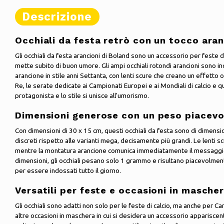
Descrizione
Occhiali da festa retrò con un tocco ara
Gli occhiali da festa arancioni di Boland sono un accessorio per feste d
mette subito di buon umore. Gli ampi occhiali rotondi arancioni sono i
arancione in stile anni Settanta, con lenti scure che creano un effetto oc
Re, le serate dedicate ai Campionati Europei e ai Mondiali di calcio e qua
protagonista e lo stile si unisce all'umorismo.
Dimensioni generose con un peso piacev
Con dimensioni di 30 x 15 cm, questi occhiali da festa sono di dimen
discreti rispetto alle varianti mega, decisamente più grandi. Le lenti s
mentre la montatura arancione comunica immediatamente il messaggio 
dimensioni, gli occhiali pesano solo 1 grammo e risultano piacevolmente 
per essere indossati tutto il giorno.
Versatili per feste e occasioni in masche
Gli occhiali sono adatti non solo per le feste di calcio, ma anche per Ca
altre occasioni in maschera in cui si desidera un accessorio appariscent