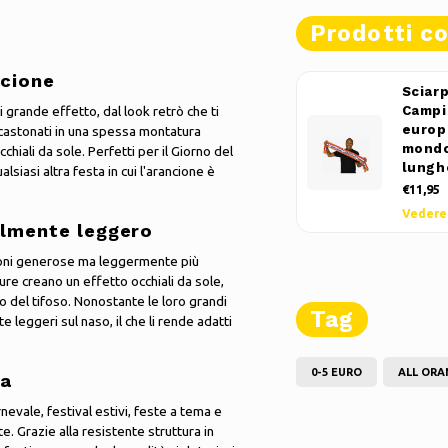
Prodotti co
ncione
Sciar
i grande effetto, dal look retrò che ti
Campi
europ
ncastonati in una spessa montatura
mondo
chiali da sole. Perfetti per il Giorno del
lungh
lsiasi altra festa in cui l'arancione è
€11,95
Vedere
olmente leggero
sioni generose ma leggermente più
cure creano un effetto occhiali da sole,
del tifoso. Nonostante le loro grandi
Tag
leggeri sul naso, il che li rende adatti
0-5 EURO
ALL ORA
ra
rnevale, festival estivi, feste a tema e
e. Grazie alla resistente struttura in