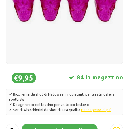
Pattini da ghiaccio
Cuscini e biancheria da letto
Polski
Sport
Lampade e illuminazione
Altro
Cesti, vasi e fioriere
Mobili
€9,95
84 in magazzino
✔ Bicchierini da shot di Halloween inquietanti per un'atmosfera
spettrale
✔ Design unico del teschio per un tocco festoso
✔ Set di 4 bicchierini da shot di alta qualità
Per saperne di più