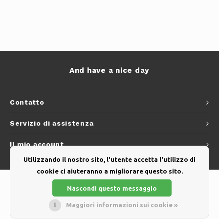
And have a nice day
Contatto
Servizio di assistenza
Il mio account
Utilizzando il nostro sito, l'utente accetta l'utilizzo di
cookie ci aiuteranno a migliorare questo sito.
Nascondi questo messaggio
Maggiori informazioni sui cookie »
© Copyright 2026 - Theme by
Shopmonkey