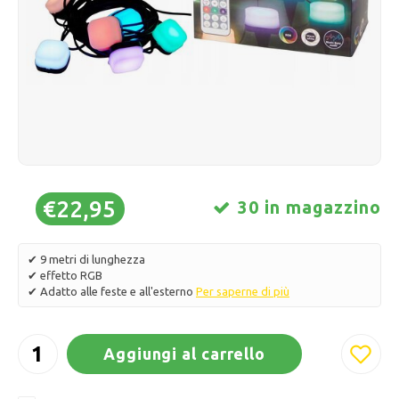
Pattini da ghiaccio
Cuscini e biancheria da letto
Polski
Sport
Lampade e illuminazione
Altro
Cesti, vasi e fioriere
Mobili
€22,95
30 in magazzino
✔ 9 metri di lunghezza
✔ effetto RGB
✔ Adatto alle feste e all'esterno
Per saperne di più
Aggiungi al carrello