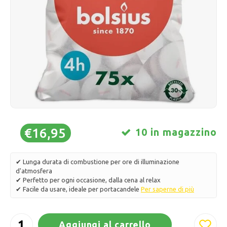
Pattini da ghiaccio
Cuscini e biancheria da letto
Polski
Sport
Lampade e illuminazione
Altro
Cesti, vasi e fioriere
Mobili
€16,95
10 in magazzino
✔ Lunga durata di combustione per ore di illuminazione
d'atmosfera
✔ Perfetto per ogni occasione, dalla cena al relax
✔ Facile da usare, ideale per portacandele
Per saperne di più
Aggiungi al carrello