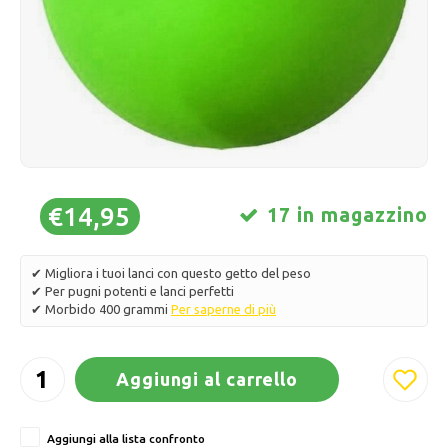
Pattini da ghiaccio
Cuscini e biancheria da letto
Polski
Sport
Lampade e illuminazione
Altro
Cesti, vasi e fioriere
Mobili
€14,95
17 in magazzino
✔ Migliora i tuoi lanci con questo getto del peso
✔ Per pugni potenti e lanci perfetti
✔ Morbido 400 grammi
Per saperne di più
Aggiungi al carrello
Aggiungi alla lista confronto