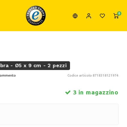
0
ra - Ø5 x 9 cm - 2 pezzi
o commento
Codice articolo
8718318121974
3 in magazzino