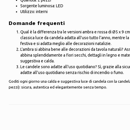
Quantità: 2 pezzi
Sorgente luminosa: LED
Utilizzo: interni
Domande frequenti
Qual è la differenza tra le versioni ambra e rossa di Ø5 x 9 c
classica luce da candela adatta all'uso tutto l'anno, mentre l
festiva e si adatta meglio alle decorazioni natalizie.
L'ambra si abbina bene alle decorazioni da tavola naturali? Ass
abbina splendidamente a fiori secchi, dettagli in legno e mate
suggestiva e calda.
Le candele sono adatte all'uso quotidiano? Sì, grazie alla sic
adatte all'uso quotidiano senza rischio di incendio o fumo.
Goditi ogni giorno una calda e suggestiva luce di candela con la cande
pezzi): sicura, autentica ed elegantemente senza tempo.