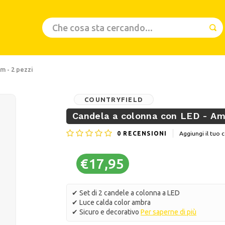
m - 2 pezzi
COUNTRYFIELD
Candela a colonna con LED - Amb
0
RECENSIONI
Aggiungi il tu
€17,95
✔ Set di 2 candele a colonna a LED
✔ Luce calda color ambra
✔ Sicuro e decorativo
Per saperne di più