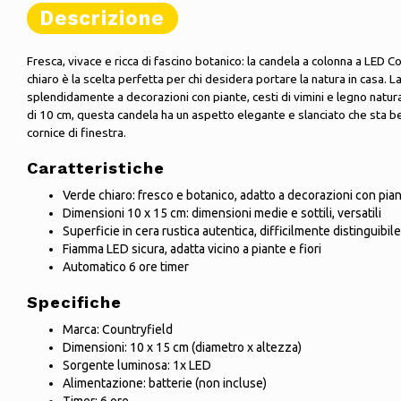
Descrizione
Fresca, vivace e ricca di fascino botanico: la candela a colonna a LED C
chiaro è la scelta perfetta per chi desidera portare la natura in casa. La
splendidamente a decorazioni con piante, cesti di vimini e legno natur
di 10 cm, questa candela ha un aspetto elegante e slanciato che sta b
cornice di finestra.
Caratteristiche
Verde chiaro: fresco e botanico, adatto a decorazioni con piant
Dimensioni 10 x 15 cm: dimensioni medie e sottili, versatili
Superficie in cera rustica autentica, difficilmente distinguibil
Fiamma LED sicura, adatta vicino a piante e fiori
Automatico 6 ore timer
Specifiche
Marca: Countryfield
Dimensioni: 10 x 15 cm (diametro x altezza)
Sorgente luminosa: 1x LED
Alimentazione: batterie (non incluse)