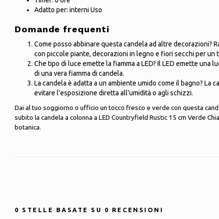
Timer: 6 ore
Adatto per: interni Uso
Domande frequenti
Come posso abbinare questa candela ad altre decorazioni? R
con piccole piante, decorazioni in legno e fiori secchi per un 
Che tipo di luce emette la fiamma a LED? Il LED emette una luc
di una vera fiamma di candela.
La candela è adatta a un ambiente umido come il bagno? La c
evitare l'esposizione diretta all'umidità o agli schizzi.
Dai al tuo soggiorno o ufficio un tocco fresco e verde con questa cand
subito la candela a colonna a LED Countryfield Rustic 15 cm Verde Chiaro
botanica.
0
STELLE BASATE SU
0
RECENSIONI