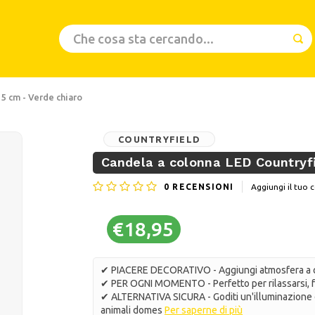
15 cm - Verde chiaro
COUNTRYFIELD
Candela a colonna LED Countryfi
0
RECENSIONI
Aggiungi il tu
€18,95
✔ PIACERE DECORATIVO - Aggiungi atmosfera a q
✔ PER OGNI MOMENTO - Perfetto per rilassarsi, f
✔ ALTERNATIVA SICURA - Goditi un'illuminazione 
animali domes
Per saperne di più