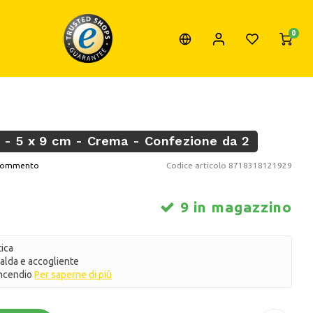
0
 - 5 x 9 cm - Crema - Confezione da 2
o commento
Codice articolo
8718318121929
9 in magazzino
ica
alda e accogliente
 incendio
Per saperne di più