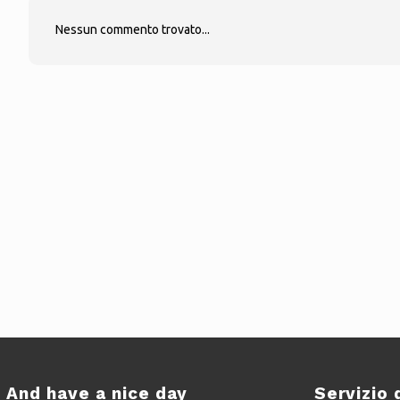
Nessun commento trovato...
And have a nice day
Servizio 