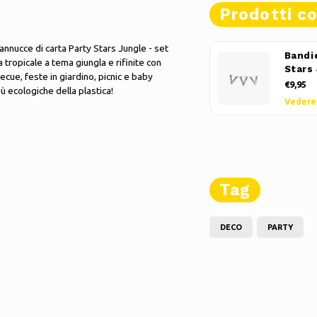
Prodotti co
cannucce di carta Party Stars Jungle - set
Bandi
tropicale a tema giungla e rifinite con
Stars
cue, feste in giardino, picnic e baby
€9,95
ù ecologiche della plastica!
Vedere
Tag
DECO
PARTY