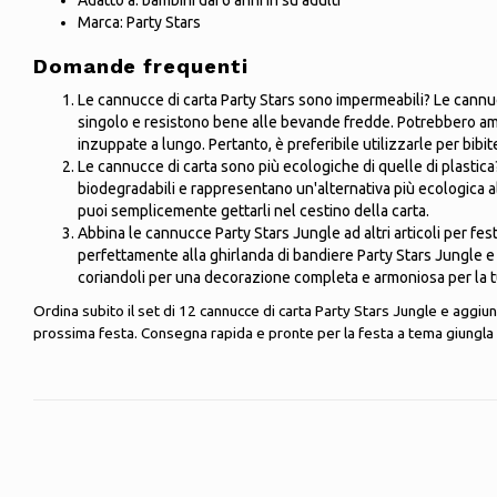
Adatto a: bambini dai 6 anni in su adulti
Marca: Party Stars
Domande frequenti
Le cannucce di carta Party Stars sono impermeabili? Le cannu
singolo e resistono bene alle bevande fredde. Potrebbero a
inzuppate a lungo. Pertanto, è preferibile utilizzarle per bibit
Le cannucce di carta sono più ecologiche di quelle di plastica
biodegradabili e rappresentano un'alternativa più ecologica al
puoi semplicemente gettarli nel cestino della carta.
Abbina le cannucce Party Stars Jungle ad altri articoli per f
perfettamente alla ghirlanda di bandiere Party Stars Jungle e
coriandoli per una decorazione completa e armoniosa per la t
Ordina subito il set di 12 cannucce di carta Party Stars Jungle e aggiung
prossima festa. Consegna rapida e pronte per la festa a tema giungla 