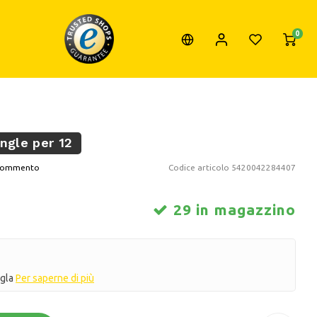
0
ngle per 12
o commento
Codice articolo
5420042284407
29 in magazzino
ngla
Per saperne di più