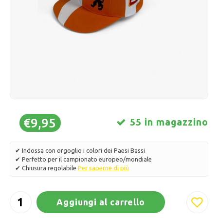
Pattini da ghiaccio
Cuscini e biancheria da letto
Polski
Sport
Lampade e illuminazione
Altro
Cesti, vasi e fioriere
Mobili
€9,95
55 in magazzino
✔ Indossa con orgoglio i colori dei Paesi Bassi
✔ Perfetto per il campionato europeo/mondiale
✔ Chiusura regolabile
Per saperne di più
Aggiungi al carrello